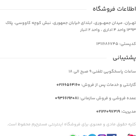
اطلاعات فروشگاه
تهـــران، میدان جمهـــوری، ابتدای خیابان جمهوری، نبش کوچه کاووسی، پلاک
1393 واحد 4 اداری ، واحد 2 انبار
کدپستی: 1311686745
پشتیبانی
ساعات پاسخگویی تلفنی 9 صبح الی 18
گارانتی و خدمات پس از فروش:
02166564160
عمده فروشی و فروش سازمانی:
09366192081
مدیریت:
02122097319
کلیه حقوق مادی و معنوی برای فروشگاه اینترنتی مسترچرم محفوظ است.