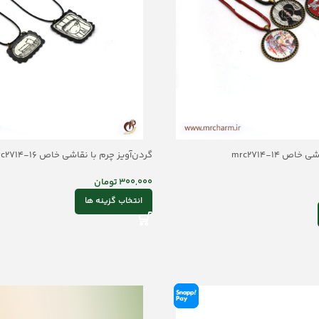
ص mrc2714-14
گردن‌آویز چرم با نقاشی خاص mrc2714-16
300,000
تومان
انتخاب گزینه ها