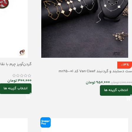
گردن‌آویز چرم با نقاشی خا
-14%
ست دستبند و گردنبند Van Cleef کد mr25-01
300,000
تومان
950,000
تومان
1,100,000
تومان
انتخاب گزینه ها
انتخاب گزینه ها