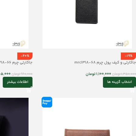
-20%
-19%
جاکارتی و کیف پول چرم mrc1318-68
جاکارتی چرم mrc1318-66
1,100,000
تومان
65,000
1,350,000
تومان
960,000
تومان
انتخاب گزینه ها
اطلاعات بیشتر