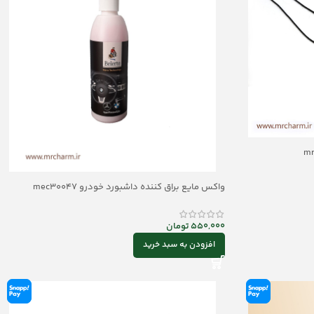
واکس مایع براق کننده داشبورد خودرو mec30047
550,000
تومان
افزودن به سبد خرید