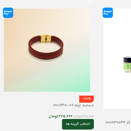
-20%
دستبند چرم mrc1318-07
225,000
تومان
280,000
تومان
انتخاب گزینه ها