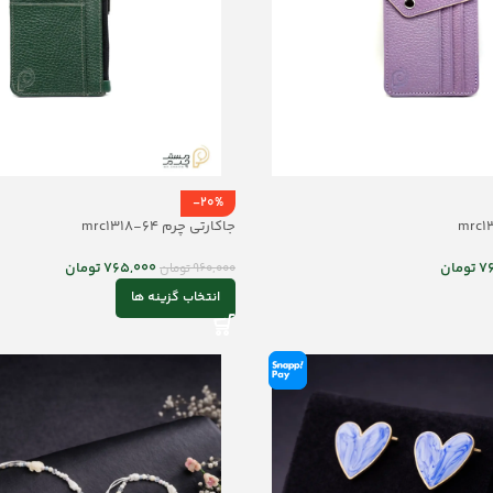
-20%
جاکارتی چرم mrc1318-64
7
تومان
765,000
تومان
960,000
تومان
انتخاب گزینه ها