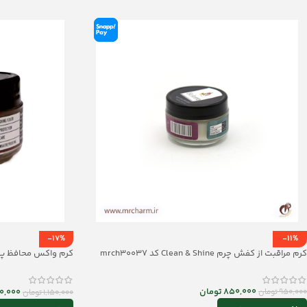
-17%
-11%
کرم مراقبت از کفش چرم Clean & Shine کد mrch30037
mrc30043
850,000
تومان
0,000
950,000
تومان
1,150,000
تومان