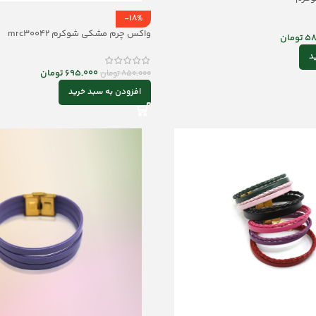
-18%
واکس چرم مشکی شوکرم mrc30042
58
تومان
د
695,000
تومان
850,000
تومان
افزودن به سبد خرید