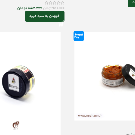
د
850,000
تومان
950,000
تومان
افزودن به سبد خرید
وکرم