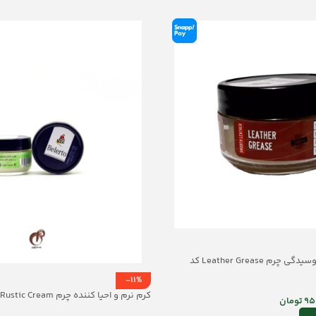
کرم واکس محافظ پوسیدگی چرم Leather Grease کد
-11%
کرم نرم و احیا کننده چرم Rustic Cream کد mrch30032
95
تومان