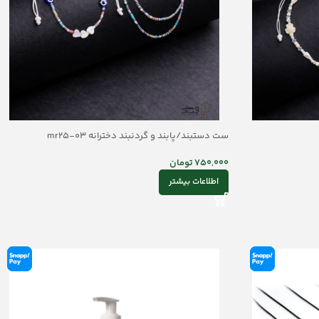
ست دستبند/پابند و گردنبند دخترانه mr25-03
750,000
تومان
اطلاعات بیشتر