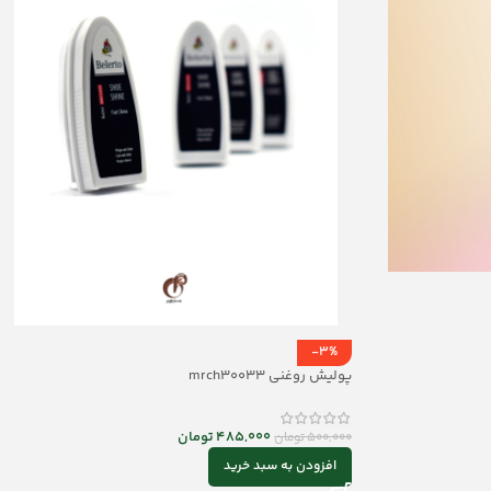
-3%
پولیش روغنی mrch30033
485,000
تومان
500,000
تومان
افزودن به سبد خرید