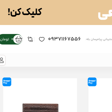
09371167556
0
تومان
تیبانی پیامرسان بله: