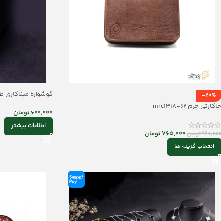
گوشواره میناکاری طرح قل
-20%
جاکارتی چرم mrc1318-62
600,000
تومان
اطلاعات بیشتر
765,000
تومان
960,000
تومان
انتخاب گزینه ها