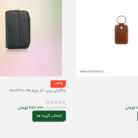
-23%
جاکارتی زیپ دار چرم mrc1318-25
1
تومان
750,000
تومان
980,000
تومان
انتخاب گزینه ها