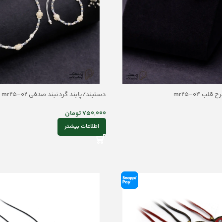
ب mr25-04
دستبند/پابند گردنبند صدفی mr25-02
750,000
تومان
اطلاعات بیشتر