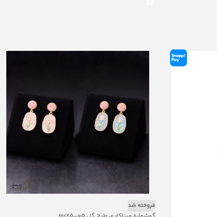
فروخته شد
گوشواره میناکاری طرح گل mr25-05