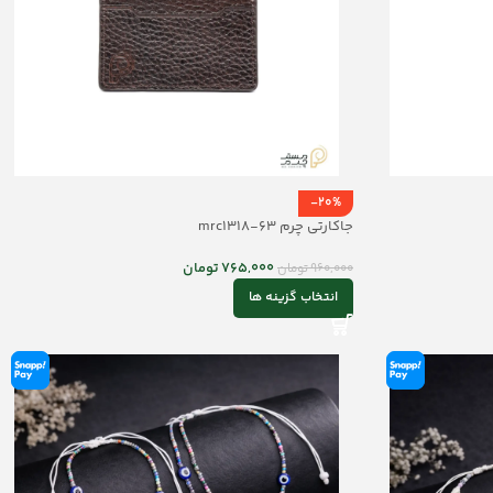
-20%
جاکارتی چرم mrc1318-63
765,000
تومان
960,000
تومان
انتخاب گزینه ها