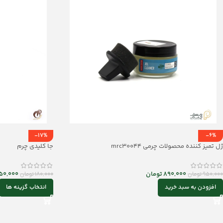
-17%
-6%
ژل تمیز کننده محصولات چرمی mrc30044
جا کلیدی چرم
890,000
تومان
50,000
950,000
تومان
180,000
تومان
افزودن به سبد خرید
انتخاب گزینه ها