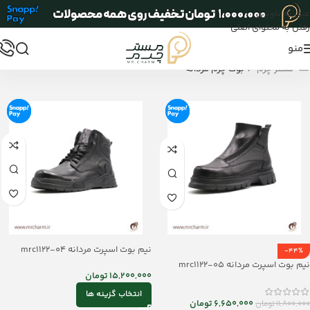
عبور به ناوبری
رفتن به محتوای اصلی
منو
/
مستر چرم
بوت چرم مردانه
نیم بوت اسپرت مردانه mrc1122-04
-44%
نیم بوت اسپرت مردانه mrc1122-05
15,200,000
تومان
انتخاب گزینه ها
6,650,000
تومان
11,800,000
تومان