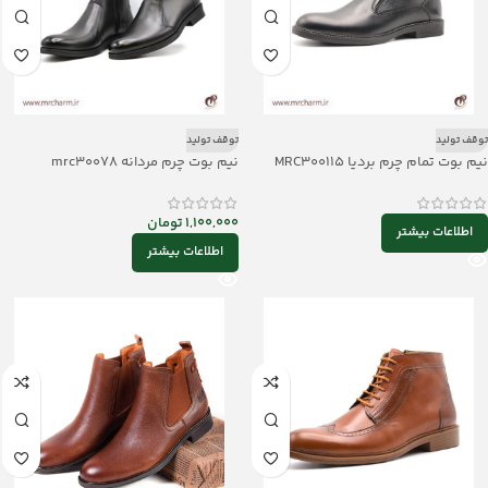
توقف تولید
توقف تولید
نیم بوت تمام چرم بردیا MRC300115
نیم بوت چرم مردانه mrc30078
1,100,000
تومان
اطلاعات بیشتر
اطلاعات بیشتر