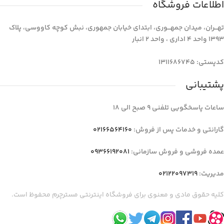
اطلاعات فروشگاه
تهـــران، میدان جمهـــوری، ابتدای خیابان جمهوری، نبش کوچه کاووسی، پلاک
1393 واحد 4 اداری ، واحد 2 انبار
کدپستی: 1311686745
پشتیبانی
ساعات پاسخگویی تلفنی 9 صبح الی 18
گارانتی و خدمات پس از فروش:
02166564160
عمده فروشی و فروش سازمانی:
09366192081
مدیریت:
02122097319
کلیه حقوق مادی و معنوی برای فروشگاه اینترنتی مسترچرم محفوظ است.