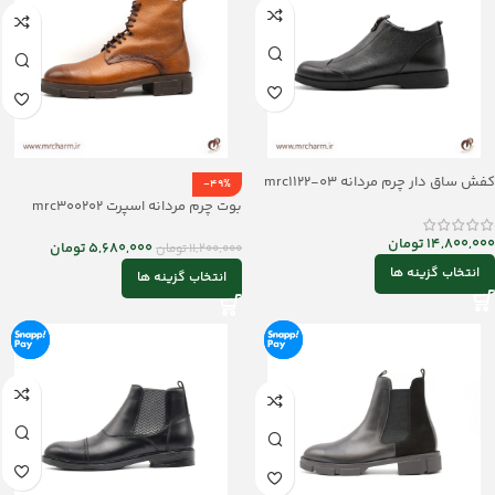
کفش ساق دار چرم مردانه mrc1122-03
-49%
بوت چرم مردانه اسپرت mrc300202
14,800,000
تومان
5,680,000
تومان
11,200,000
تومان
انتخاب گزینه ها
انتخاب گزینه ها