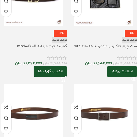
-22%
-11%
توقف تولید
توقف تولید
ست چرم جاکارتی و کمربند mrc1211-08
کمربند چرم مردانه mrc1517-11
1,650,000
تومان
1,360,000
تومان
1,850,000
تومان
1,750,000
تومان
اطلاعات بیشتر
انتخاب گزینه ها