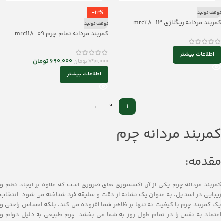
توقف تولید
-13%
کمربند مردانه ریگلاژی mrc118-13
توقف تولید
کمربند مردانه تمام چرم mrc118-09
اطلاعات بیشتر
690,000
تومان
790,000
تومان
اطلاعات بیشتر
→
2
1
کمربند مردانه چرم
مقدمه:
کمربند مردانه چرم یکی از آن اکسسوری ‌های ضروری است که علاوه بر ایجاد نظم و
زیبایی در استایل، به عنوان یک نشانه از دقت و سلیقه فرد شناخته می ‌شود. انتخاب
یک کمربند چرم با کیفیت نه تنها بر ظاهر شما افزوده می‌ کند، بلکه احساس راحتی و
اعتماد به نفس را در تمام طول روز به شما می‌ بخشد. چرم طبیعی به دلیل دوام و