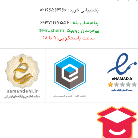
پشتیبانی خرید:
02166564160
پیامرسان بله :
09371167556
پیامرسان روبیکا: Mr_charm@
ساعت پاسخگویی: 9 تا 18