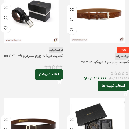
-26%
توقف تولید
کمربند مردانه چرم شترمرغ mrc1211-09
توقف تولید
کمربند چرم طرح کروکو mrc606
اطلاعات بیشتر
890,000
تومان
1,200,000
تومان
انتخاب گزینه ها