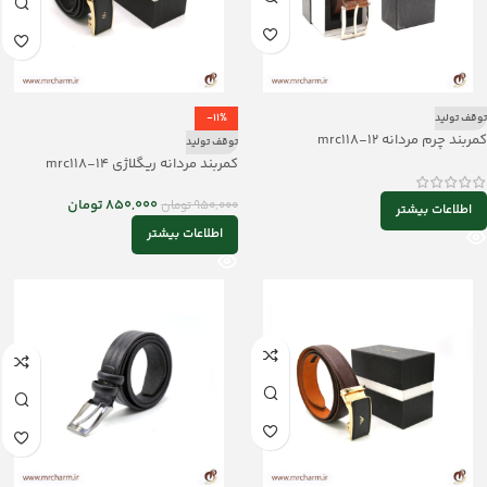
توقف تولید
-11%
کمربند چرم مردانه mrc118-12
توقف تولید
کمربند مردانه ریگلاژی mrc118-14
850,000
تومان
950,000
تومان
اطلاعات بیشتر
اطلاعات بیشتر