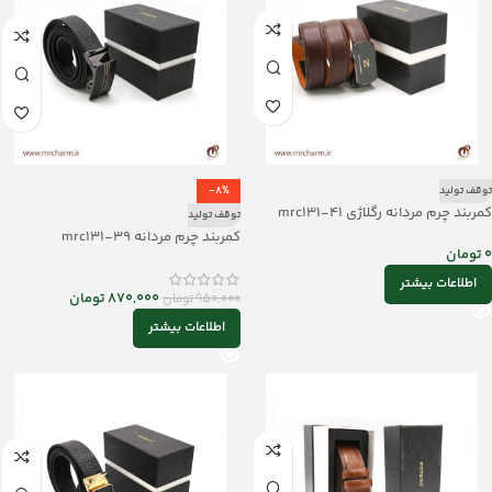
توقف تولید
-8%
کمربند چرم مردانه رگلاژی mrc131-41
توقف تولید
کمربند چرم مردانه mrc131-39
0
تومان
اطلاعات بیشتر
870,000
تومان
950,000
تومان
اطلاعات بیشتر