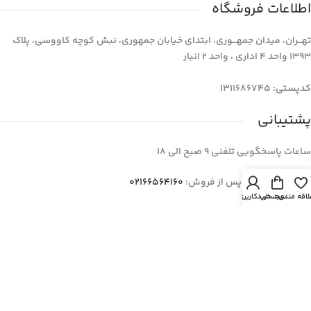
اطلاعات فروشگاه
تهـــران، میدان جمهـــوری، ابتدای خیابان جمهوری، نبش کوچه کاووسی، پلاک
1393 واحد 4 اداری ، واحد 2 انبار
کدپستی: 1311686745
پشتیبانی
ساعات پاسخگویی تلفنی 9 صبح الی 18
گارانتی و خدمات پس از فروش:
02166564160
لاقه مندی
سبد خرید
حساب کاربری من
عمده فروشی و فروش سازمانی:
09366192081
مدیریت:
02122097319
کلیه حقوق مادی و معنوی برای فروشگاه اینترنتی مسترچرم محفوظ است.