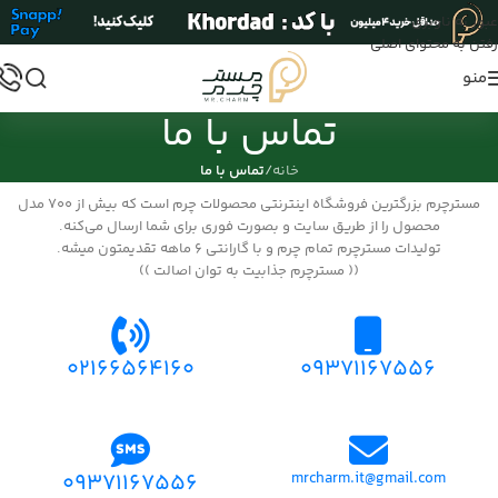
عبور به ناوبری
رفتن به محتوای اصلی
منو
تماس با ما
خانه
/
تماس با ما
مسترچرم بزرگترین فروشگاه اینترنتی محصولات چرم است که بیش از ۷۰۰ مدل
محصول را از طریق سایت و بصورت فوری برای شما ارسال می‌کنه.
تولیدات مسترچرم تمام چرم و با گارانتی ۶ ماهه تقدیمتون میشه.
(( مسترچرم جذابیت به توان اصالت ))
02166564160
09371167556
09371167556
mrcharm.it@gmail.com