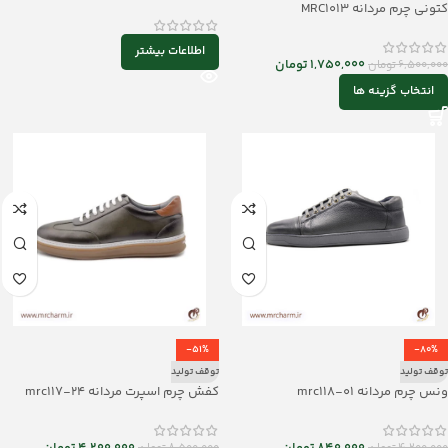
کتونی چرم مردانه MRC1013
اطلاعات بیشتر
1,750,000
تومان
6,500,000
تومان
انتخاب گزینه ها
-51%
-80%
توقف تولید
توقف تولید
ونس چرم مردانه mrc118-01
کفش چرم اسپرت مردانه mrc117-24