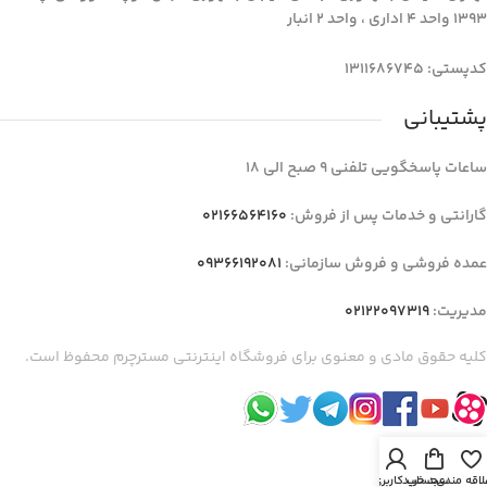
1393 واحد 4 اداری ، واحد 2 انبار
کدپستی: 1311686745
پشتیبانی
ساعات پاسخگویی تلفنی 9 صبح الی 18
گارانتی و خدمات پس از فروش:
02166564160
عمده فروشی و فروش سازمانی:
09366192081
مدیریت:
02122097319
کلیه حقوق مادی و معنوی برای فروشگاه اینترنتی مسترچرم محفوظ است.
لاقه مندی
سبد خرید
حساب کاربری من