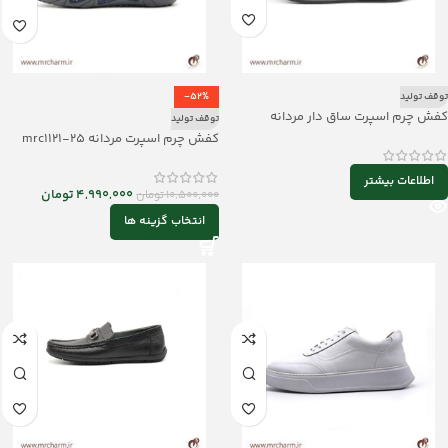
توقف تولید
-52%
کفش چرم اسپرت ساق دار مردانه
توقف تولید
mrc1121-10
کفش چرم اسپرت مردانه mrc1121-25
اطلاعات بیشتر
4,990,000
تومان
10,500,000
تومان
انتخاب گزینه ها