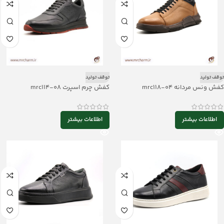
توقف تولید
توقف تولید
کفش ونس مردانه mrc118-04
کفش چرم اسپرت mrc114-08
اطلاعات بیشتر
اطلاعات بیشتر