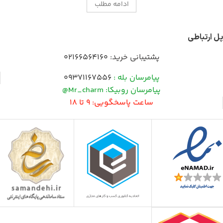
ادامه مطلب
پل ارتباطی
پشتیبانی خرید:
02166564160
پیامرسان بله :
09371167556
پیامرسان روبیکا: Mr_charm@
ساعت پاسخگویی: 9 تا 18