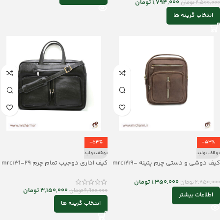
1,794,000
تومان
2,500,000
تومان
انتخاب گزینه ها
-54%
-53%
توقف تولید
توقف تولید
کیف دوشی و دستی چرم پتینه mrc1219-
کیف اداری دوجیب تمام چرم mrc131-29
01
1,350,000
تومان
2,850,000
تومان
3,150,000
تومان
6,900,000
تومان
اطلاعات بیشتر
انتخاب گزینه ها