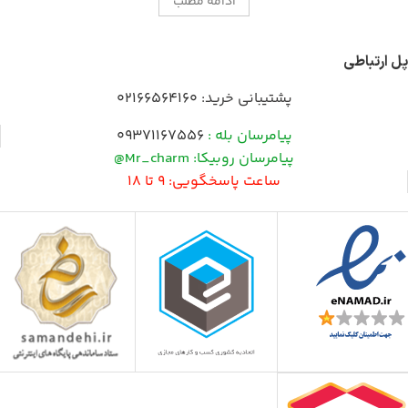
ادامه مطلب
پل ارتباطی
پشتیبانی خرید:
02166564160
پیامرسان بله :
09371167556
پیامرسان روبیکا: Mr_charm@
ساعت پاسخگویی: 9 تا 18