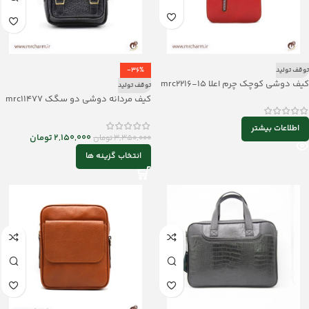
توقف تولید
-36%
کیف دوشی کوچک چرم اعلا mrc2216-15
توقف تولید
کیف مردانه دوشی دو سگک mrc11477
اطلاعات بیشتر
2,150,000
تومان
3,350,000
تومان
انتخاب گزینه ها