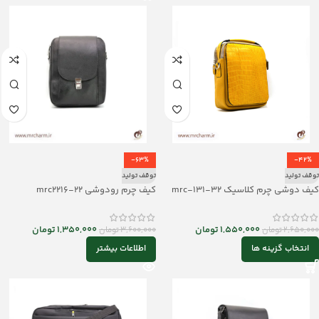
-63%
-42%
توقف تولید
توقف تولید
کیف دوشی چرم کلاسیک mrc-131-32
کیف چرم رودوشی mrc2216-22
1,550,000
تومان
1,350,000
تومان
2,650,000
تومان
3,600,000
تومان
انتخاب گزینه ها
اطلاعات بیشتر