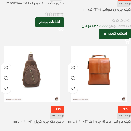
بادی بگ جدید چرم اعلا mrc1318-30
توقف تولید
کیف چرم رودوشی mrc53301
اطلاعات بیشتر
1,490,000
تومان
1,950,000
تومان
انتخاب گزینه ها
-41%
-24%
توقف تولید
توقف تولید
کیف دوشی مردانه چرم اعلا mrc1219-03
بادی بگ چرم کریزی mrc1219-02