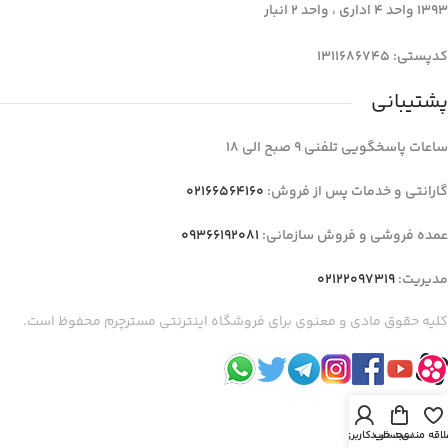
1393 واحد 4 اداری ، واحد 2 انبار
کدپستی: 1311686745
پشتیبانی
ساعات پاسخگویی تلفنی 9 صبح الی 18
گارانتی و خدمات پس از فروش:
02166564160
عمده فروشی و فروش سازمانی:
09366192081
مدیریت:
02122097319
کلیه حقوق مادی و معنوی برای فروشگاه اینترنتی مسترچرم محفوظ است.
لاقه مندی
سبد خرید
حساب کاربری من