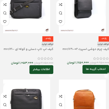
-49%
-41%
توقف تولید
توقف تولید
کیف چرم دوشی اسپرت mrc179-02
کیف لپ تاپ دستی و کوله ای mrc121-
05
1,750,000
تومان
1,053,000
تومان
2,950,000
تومان
2,050,000
تومان
انتخاب گزینه ها
اطلاعات بیشتر