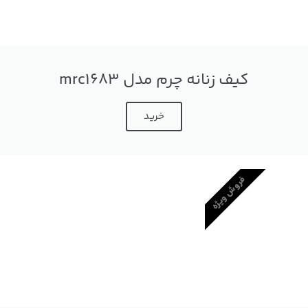
کیف زنانه چرم مدل mrc1683
خرید
فروش ویژه