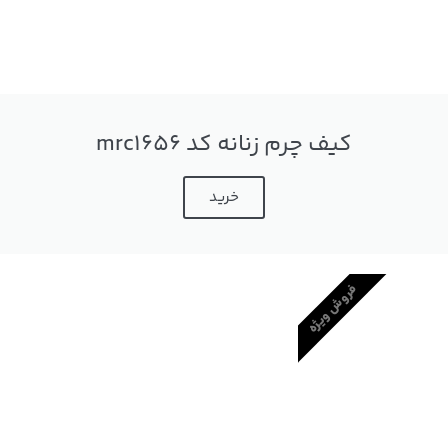
کیف چرم زنانه کد mrc1656
خرید
فروش ویژه