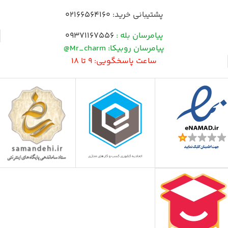
پشتیبانی خرید:
02166564160
پیامرسان بله :
09371167556
پیامرسان روبیکا: Mr_charm@
ساعت پاسخگویی: 9 تا 18