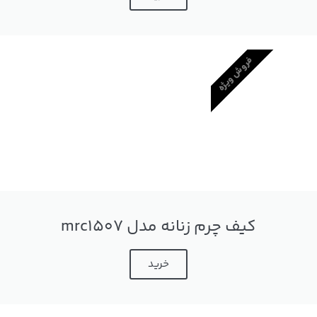
فروش ویژه
کیف چرم زنانه مدل mrc1507
خرید