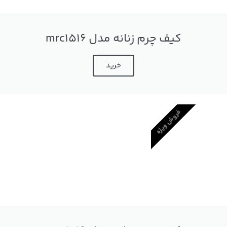
کیف چرم زنانه مدل mrc1516
خرید
فروش ویژه