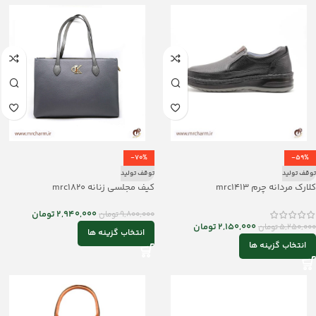
-70%
-59%
توقف تولید
توقف تولید
کلارک مردانه چرم mrc1413
کیف مجلسی زنانه mrc1820
2,940,000
تومان
9,800,000
تومان
2,150,000
تومان
5,250,000
تومان
انتخاب گزینه ها
انتخاب گزینه ها