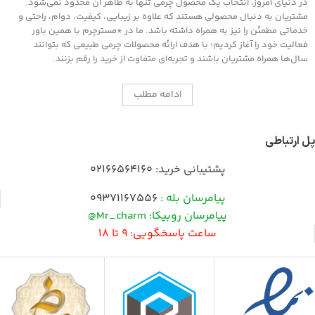
در دنیای امروز، انتخاب یک محصول چرمی تنها به ظاهر آن محدود نمی‌شود.
مشتریان به دنبال محصولی هستند که علاوه بر زیبایی، کیفیت، دوام، راحتی و
خدماتی مطمئن را نیز به همراه داشته باشد. ما در *مسترچرم با همین باور
فعالیت خود را آغاز کردیم؛ با هدف ارائه محصولات چرمی طبیعی که بتوانند
سال‌ها همراه مشتریان باشند و تجربه‌ای متفاوت از خرید را رقم بزنند.
ادامه مطلب
پل ارتباطی
پشتیبانی خرید:
02166564160
پیامرسان بله :
09371167556
پیامرسان روبیکا: Mr_charm@
ساعت پاسخگویی: 9 تا 18