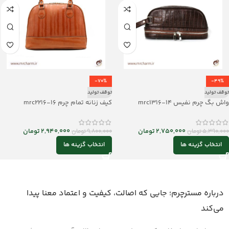
-70%
-49%
توقف تولید
توقف تولید
واش بگ چرم نفیس mrc1316-14
کیف زنانه تمام چرم mrc2216-16
2,750,000
تومان
2,940,000
تومان
5,390,000
تومان
9,800,000
تومان
انتخاب گزینه ها
انتخاب گزینه ها
درباره مسترچرم؛ جایی که اصالت، کیفیت و اعتماد معنا پیدا
می‌کند