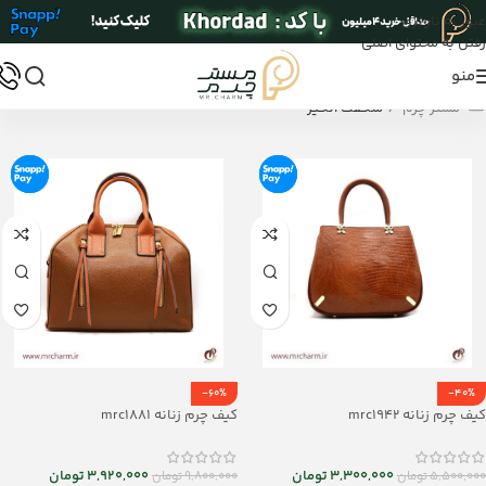
عبور به ناوبری
رفتن به محتوای اصلی
منو
/
مستر چرم
شگفت انگیز
-60%
-40%
کیف چرم زنانه mrc1942
کیف چرم زنانه mrc1881
3,300,000
تومان
3,920,000
تومان
5,500,000
تومان
9,800,000
تومان