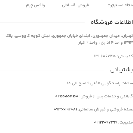
مجله مسترچرم
فروش اقساطی
واکس چرم
اطلاعات فروشگاه
تهـــران، میدان جمهـــوری، ابتدای خیابان جمهوری، نبش کوچه کاووسی، پلاک
1393 واحد 4 اداری ، واحد 2 انبار
کدپستی: 1311686745
پشتیبانی
ساعات پاسخگویی تلفنی 9 صبح الی 18
گارانتی و خدمات پس از فروش:
02166564160
عمده فروشی و فروش سازمانی:
09366192081
مدیریت:
02122097319