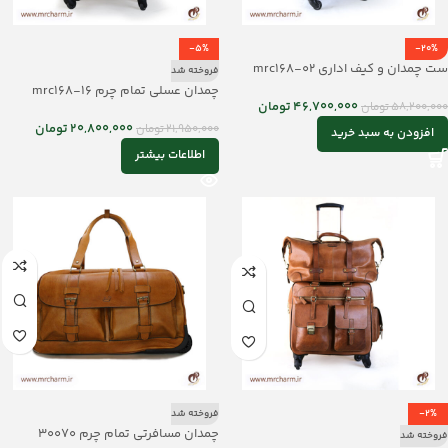
-5%
-20%
ست چمدان و کیف اداری mrc168-02
فروخته شد
چمدان عسلی تمام چرم mrc168-16
46,700,000
تومان
58,200,000
تومان
20,800,000
تومان
21,950,000
تومان
افزودن به سبد خرید
اطلاعات بیشتر
-2%
فروخته شد
چمدان مسافرتی تمام چرم 30070
فروخته شد