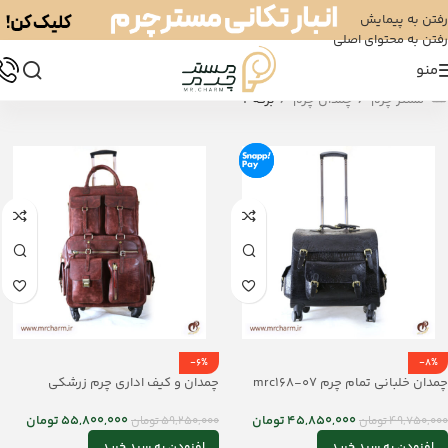
رفتن به پیمایش
رفتن به محتوای اصلی
منو
/
/
مستر چرم
چمدان چرم
برگه 2
-6%
-8%
چمدان خلبانی تمام چرم mrc168-07
چمدان و کیف اداری چرم زرشکی
mrc168-06
45,850,000
تومان
55,800,000
تومان
49,750,000
تومان
59,250,000
تومان
افزودن به سبد خرید
افزودن به سبد خرید