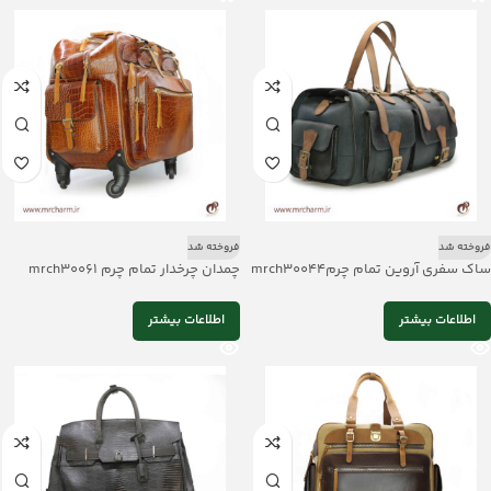
فروخته شد
فروخته شد
ساک سفری آروین تمام چرمmrch30044
چمدان چرخدار تمام چرم mrch30061
اطلاعات بیشتر
اطلاعات بیشتر