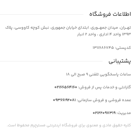
اطلاعات فروشگاه
تهـــران، میدان جمهـــوری، ابتدای خیابان جمهوری، نبش کوچه کاووسی، پلاک
1393 واحد 4 اداری ، واحد 2 انبار
کدپستی: 1311686745
پشتیبانی
ساعات پاسخگویی تلفنی 9 صبح الی 18
گارانتی و خدمات پس از فروش:
02166564160
عمده فروشی و فروش سازمانی:
09366192081
مدیریت:
02122097319
کلیه حقوق مادی و معنوی برای فروشگاه اینترنتی مسترچرم محفوظ است.