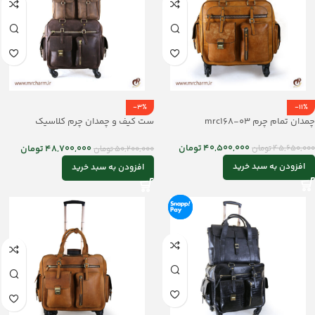
-3%
-11%
چمدان تمام چرم mrc168-03
ست کیف و چمدان چرم کلاسیک
mrc168-19
40,500,000
تومان
48,700,000
تومان
45,650,000
تومان
50,200,000
تومان
افزودن به سبد خرید
افزودن به سبد خرید