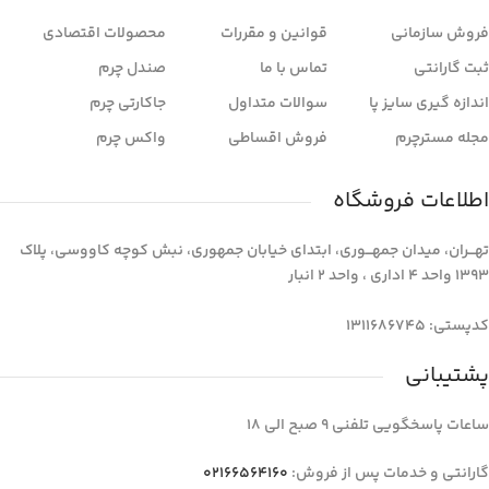
فروش سازمانی
قوانین و مقررات
محصولات اقتصادی
ثبت گارانتی
تماس با ما
صندل چرم
اندازه گیری سایز پا
سوالات متداول
جاکارتی چرم
مجله مسترچرم
فروش اقساطی
واکس چرم
اطلاعات فروشگاه
تهـــران، میدان جمهـــوری، ابتدای خیابان جمهوری، نبش کوچه کاووسی، پلاک
1393 واحد 4 اداری ، واحد 2 انبار
کدپستی: 1311686745
پشتیبانی
ساعات پاسخگویی تلفنی 9 صبح الی 18
گارانتی و خدمات پس از فروش:
02166564160