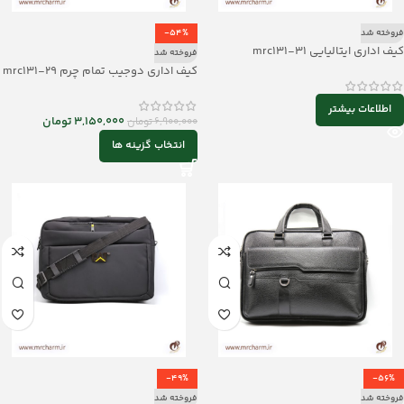
فروخته شد
-54%
کیف اداری ایتالیایی mrc131-31
فروخته شد
کیف اداری دوجیب تمام چرم mrc131-29
اطلاعات بیشتر
3,150,000
تومان
6,900,000
تومان
انتخاب گزینه ها
-49%
-56%
فروخته شد
فروخته شد