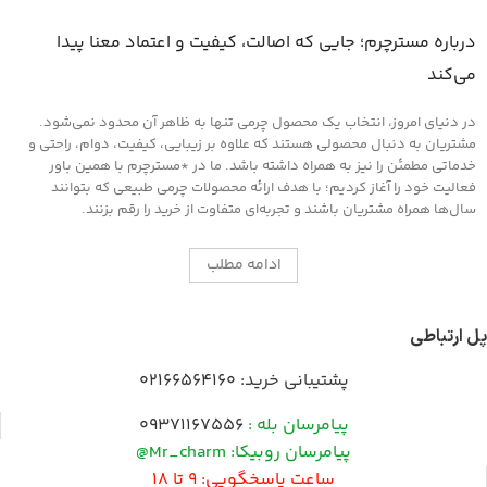
درباره مسترچرم؛ جایی که اصالت، کیفیت و اعتماد معنا پیدا
می‌کند
در دنیای امروز، انتخاب یک محصول چرمی تنها به ظاهر آن محدود نمی‌شود.
مشتریان به دنبال محصولی هستند که علاوه بر زیبایی، کیفیت، دوام، راحتی و
خدماتی مطمئن را نیز به همراه داشته باشد. ما در *مسترچرم با همین باور
فعالیت خود را آغاز کردیم؛ با هدف ارائه محصولات چرمی طبیعی که بتوانند
سال‌ها همراه مشتریان باشند و تجربه‌ای متفاوت از خرید را رقم بزنند.
ادامه مطلب
پل ارتباطی
پشتیبانی خرید:
02166564160
پیامرسان بله :
09371167556
پیامرسان روبیکا: Mr_charm@
ساعت پاسخگویی: 9 تا 18