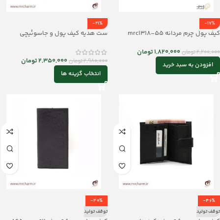
-21%
-17%
کیف پول چرم مردانه mrc1318-55
ست هدیه کیف پول و جاسوئیچی
mrc1318-18
1,820,000
تومان
2,200,000
تومان
2,350,000
تومان
2,980,000
تومان
افزودن به سبد خرید
انتخاب گزینه ها
-40%
-46%
توقف تولید
توقف تولید