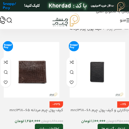
عبور به ناوبری
رفتن به محتوای اصلی
منو
/
مستر چرم
کیف پول چرم مردانه
-33%
-19%
جاکارتی و کیف پول چرم mrc1318-68
کیف پول چرم مردانه mrc1318-65
1,100,000
تومان
1,250,000
تومان
1,350,000
تومان
1,860,000
تومان
انتخاب گزینه ها
اطلاعات بیشتر