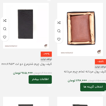
-33%
توقف تولید
-55%
کیف پول چرم شترمرغ دو لت mrc8953
توقف تولید
کیف پول مردانه تمام چرم مردانه
985,000
تومان
1,480,000
تومان
mrch11473
اطلاعات بیشتر
790,000
تومان
1,750,000
تومان
انتخاب گزینه ها