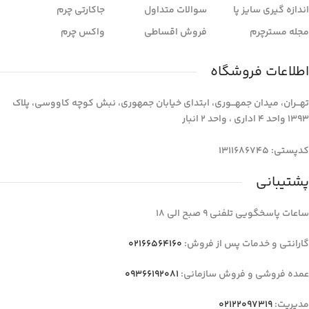
اندازه گیری سایز پا
سوالات متداول
جاکارتی چرم
مجله مسترچرم
فروش اقساطی
واکس چرم
اطلاعات فروشگاه
تهـــران، میدان جمهـــوری، ابتدای خیابان جمهوری، نبش کوچه کاووسی، پلاک
1393 واحد 4 اداری ، واحد 2 انبار
کدپستی: 1311686745
پشتیبانی
ساعات پاسخگویی تلفنی 9 صبح الی 18
گارانتی و خدمات پس از فروش:
02166564160
عمده فروشی و فروش سازمانی:
09366192081
مدیریت:
02122097319