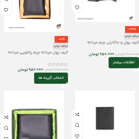
-32%
توقف تولید
-51%
کیف پول و جاکارتی چرم مردانه
توقف تولید
mrc8949
کیف پول مردانه چرم پالتویی مردانه
950,000
تومان
1,400,000
تومان
mrch7952
اطلاعات بیشتر
950,000
تومان
1,950,000
تومان
انتخاب گزینه ها