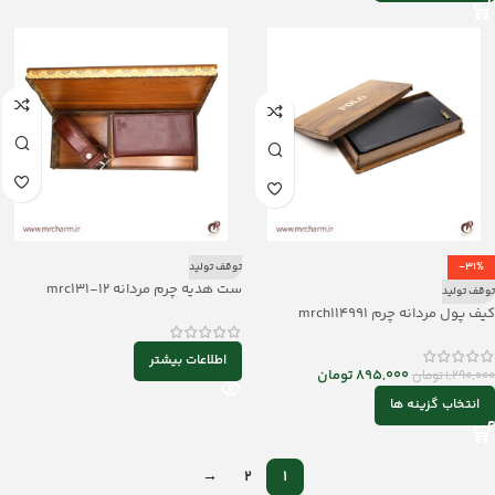
-31%
توقف تولید
ست هدیه چرم مردانه mrc131-12
توقف تولید
کیف پول مردانه چرم mrch114991
اطلاعات بیشتر
895,000
تومان
1,290,000
تومان
انتخاب گزینه ها
→
2
1