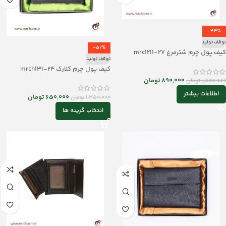
-43%
توقف تولید
-52%
کیف پول چرم شترمرغ mrc1211-27
توقف تولید
کیف پول چرم کلارک mrch131-24
890,000
تومان
1,550,000
تومان
اطلاعات بیشتر
650,000
تومان
1,350,000
تومان
انتخاب گزینه ها