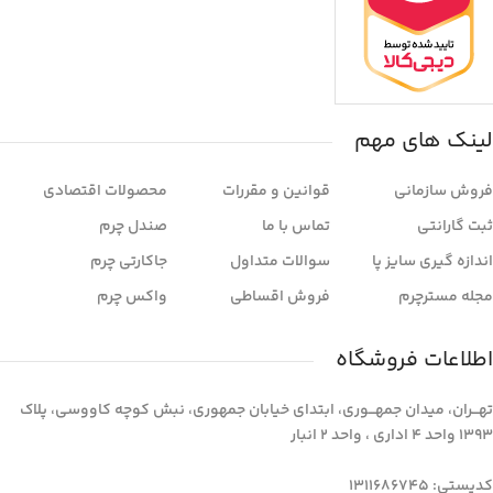
لینک های مهم
فروش سازمانی
قوانین و مقررات
محصولات اقتصادی
ثبت گارانتی
تماس با ما
صندل چرم
اندازه گیری سایز پا
سوالات متداول
جاکارتی چرم
مجله مسترچرم
فروش اقساطی
واکس چرم
اطلاعات فروشگاه
تهـــران، میدان جمهـــوری، ابتدای خیابان جمهوری، نبش کوچه کاووسی، پلاک
1393 واحد 4 اداری ، واحد 2 انبار
کدپستی: 1311686745