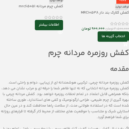
-80%
توقف تولید
کفش چرم مردانه mrc65051
توقف تولید
کفش کلارک بند دار MRC10538
اطلاعات بیشتر
900,000
تومان
4,500,000
تومان
انتخاب گزینه ها
کفش روزمره مردانه چرم
مقدمه
کفش روزمره مردانه چرمی، ترکیبی هوشمندانه ای از زیبایی، دوام و راحتی است.
کفش روزمره مردانه انتخابی که نه‌ تنها ظاهر شما را حرفه ‌ای و مرتب نشان می ‌دهد،
بلکه همراهی قابل‌ اعتماد در تمام لحظات روزمره خواهد بود. کفش مردانه چرمی با
بهره ‌گیری از چرم طبیعی، طراحی ارگونومیک و کفی‌ های استاندارد، طوری ساخته
شده ‌است که در استفاده طولانی ‌مدت، از سلامت پاها محافظت کند و در عین حال
استایلی شیک و متناسب با موقعیت‌ های مختلف از محیط کار گرفته تا قرارهای روزانه
برای شما فراهم آورد.
اگر به ‌دنبال کفشی هستید که در کنار ظاهر رسمی یا نیمه‌ رسمی، راحتی تمام ‌روز را