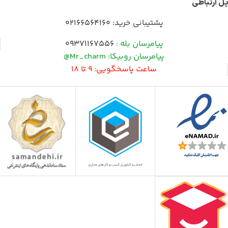
پل ارتباطی
پشتیبانی خرید:
02166564160
پیامرسان بله :
09371167556
پیامرسان روبیکا: Mr_charm@
ساعت پاسخگویی: 9 تا 18