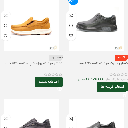
-40%
توقف تولید
کفش کلارک مردانه mrc1220-04
کفش مردانه روزمره چرم mrc1130-02
2,970,000
تومان
4,950,000
تومان
اطلاعات بیشتر
انتخاب گزینه ها