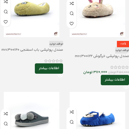
-18%
توقف تولید
صندل پولیشی باب اسفنجی mrc300120
توقف تولید
صندل پولیشی خرگوش mrc300122
اطلاعات بیشتر
370,000
تومان
450,000
تومان
اطلاعات بیشتر