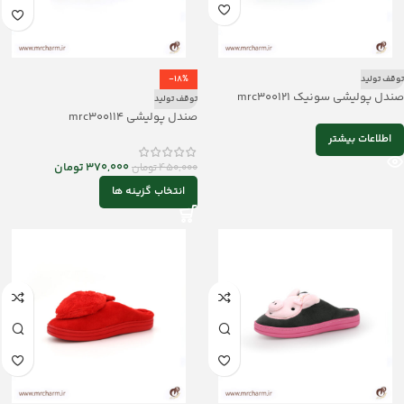
توقف تولید
-18%
صندل پولیشی سونیک mrc300121
توقف تولید
صندل پولیشی mrc300114
اطلاعات بیشتر
370,000
تومان
450,000
تومان
انتخاب گزینه ها