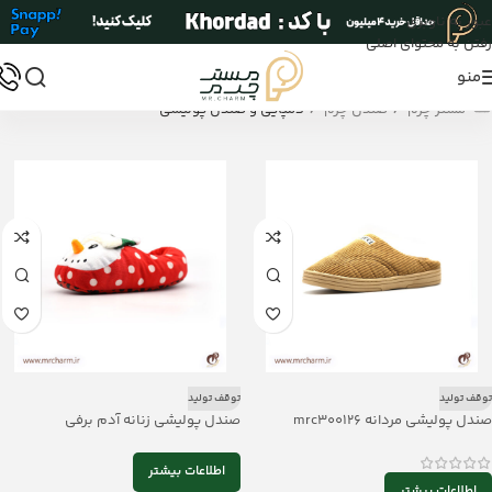
عبور به ناوبری
رفتن به محتوای اصلی
منو
/
/
مستر چرم
صندل چرم
دمپایی و صندل پولیشی
توقف تولید
توقف تولید
صندل پولیشی مردانه mrc300126
صندل پولیشی زنانه آدم برفی
mrc300125
اطلاعات بیشتر
اطلاعات بیشتر