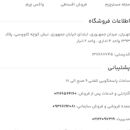
مجله مسترچرم
فروش اقساطی
واکس چرم
اطلاعات فروشگاه
تهـــران، میدان جمهـــوری، ابتدای خیابان جمهوری، نبش کوچه کاووسی، پلاک
1393 واحد 4 اداری ، واحد 2 انبار
کدپستی: 1311686745
پشتیبانی
ساعات پاسخگویی تلفنی 9 صبح الی 18
گارانتی و خدمات پس از فروش:
02166564160
عمده فروشی و فروش سازمانی:
09366192081
مدیریت:
02122097319