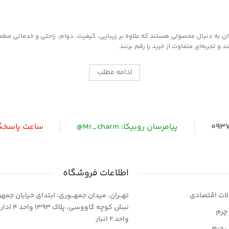
به دنبال محصولی هستند که علاوه بر زیبایی، کیفیت، دوام، راحتی و خدماتی مطمئن ر
 تجربه‌ای متفاوت از خرید را رقم بزنند.
ادامه مطلب
0937
پیامرسان روبیکا: Mr_charm@
ساعت پاسخگویی: 
اطلاعات فروشگاه
ات اقتصادی
تهـــران، میدان جمهـــوری، ابتدای خیابان جمه
نبش کوچه کاووسی، پلاک 393
چرم
واحد 2 انبار
ی چرم