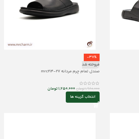
-37%
فروخته شد
صندل تمام چرم مردانه mrc214-27
1,250,000
تومان
1,980,000
تومان
انتخاب گزینه ها