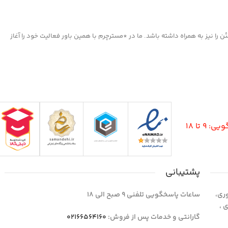
ا نیز به همراه داشته باشد. ما در *مسترچرم با همین باور فعالیت خود را آغاز
9 تا 18
پشتیبانی
وری،
ساعات پاسخگویی تلفنی 9 صبح الی 18
1 واحد 4 اداری ،
گارانتی و خدمات پس از فروش:
02166564160