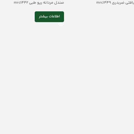
 ضربدری mrc1449
صندل مردانه ریو طبی mrc1442
اطلاعات بیشتر