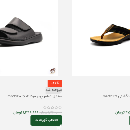
-20%
فروخته شد
ی mrc1439
صندل تمام چرم مردانه mrc214-26
45
تومان
1,390,000
تومان
1,730,000
تومان
انتخاب گزینه ها