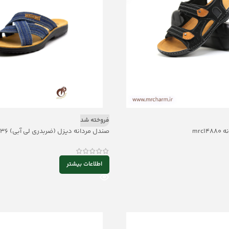
فروخته شد
mrc
صندل مردانه دیزل (ضربدری لی آبی) mrc1436
اطلاعات بیشتر