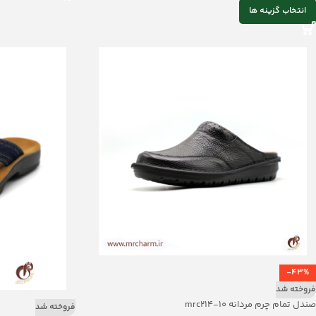
انتخاب گزینه ها
-43%
فروخته شد
صندل تمام چرم مردانه mrc214-10
فروخته شد