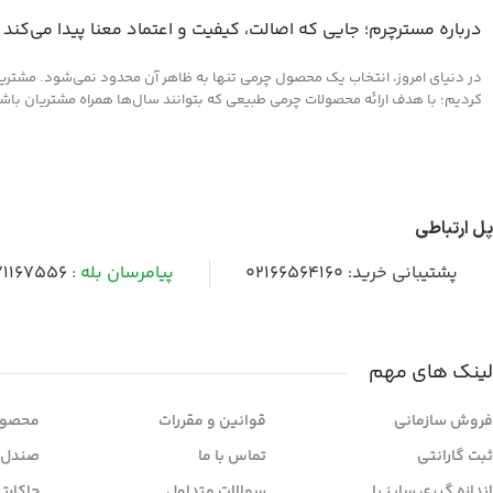
درباره مسترچرم؛ جایی که اصالت، کیفیت و اعتماد معنا پیدا می‌کند
در دنیای امروز، انتخاب یک محصول چرمی تنها به ظاهر آن محدود نمی‌شود. مشتریان 
کردیم؛ با هدف ارائه محصولات چرمی طبیعی که بتوانند سال‌ها همراه مشتریان باشند و
پل ارتباطی
پشتیبانی خرید:
02166564160
پیامرسان بله :
1167556
لینک های مهم
فروش سازمانی
قوانین و مقررات
محصول
ثبت گارانتی
تماس با ما
صندل 
اندازه گیری سایز پا
سوالات متداول
جاکارت