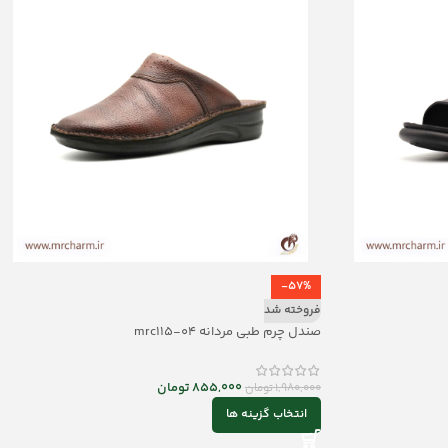
-57%
فروخته شد
صندل چرم طبی مردانه mrc115-04
855,000
تومان
1,980,000
تومان
انتخاب گزینه ها