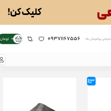
09371167556
0
تومان
تیبانی پیامرسان بله: