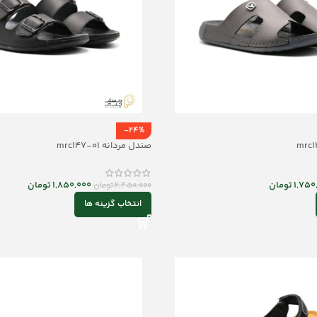
-24%
صندل مردانه mrc147-01
1,750
تومان
1,850,000
تومان
2,450,000
تومان
انتخاب گزینه ها