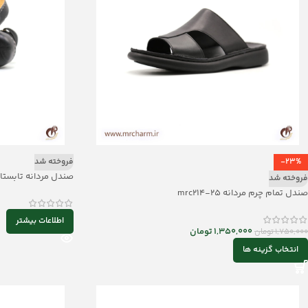
-23%
فروخته شد
صندل مردانه تابستانه 14880
فروخته شد
صندل تمام چرم مردانه mrc214-25
اطلاعات بیشتر
1,350,000
تومان
1,750,000
تومان
انتخاب گزینه ها