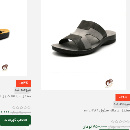
-53%
فروخته شد
صندل مردانه دیزل انگشت
-70%
فروخته شد
صندل مردانه سئول mrc1489
0,000
950,000
تومان
انتخاب گزینه ها
450,000
تومان
1,500,000
تومان