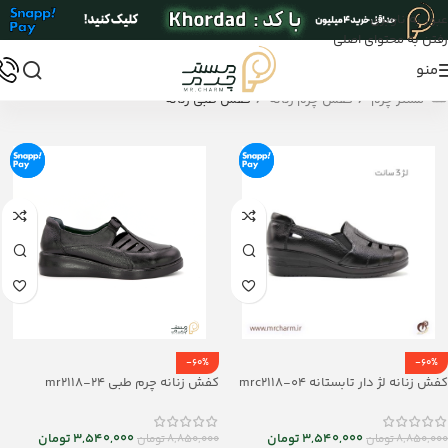
عبور به ناوبری
رفتن به محتوای اصلی
منو
/
/
مستر چرم
کفش چرم زنانه
کفش طبی زنانه
-60%
-60%
کفش زنانه لژ دار تابستانه mrc2118-04
کفش زنانه چرم طبی mr2118-24
3,540,000
تومان
3,540,000
تومان
8,850,000
تومان
8,850,000
تومان