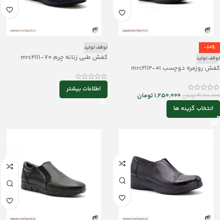
-60%
توقف تولید
کفش طبی زنانه چرم mrc2111-70
توقف تولید
کفش روزمره دوچسب mrc2112-01
اطلاعات بیشتر
1,250,000
تومان
3,100,000
تومان
انتخاب گزینه ها