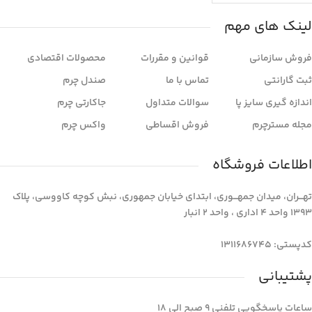
لینک های مهم
فروش سازمانی
قوانین و مقررات
محصولات اقتصادی
ثبت گارانتی
تماس با ما
صندل چرم
اندازه گیری سایز پا
سوالات متداول
جاکارتی چرم
مجله مسترچرم
فروش اقساطی
واکس چرم
اطلاعات فروشگاه
تهـــران، میدان جمهـــوری، ابتدای خیابان جمهوری، نبش کوچه کاووسی، پلاک
1393 واحد 4 اداری ، واحد 2 انبار
کدپستی: 1311686745
پشتیبانی
ساعات پاسخگویی تلفنی 9 صبح الی 18