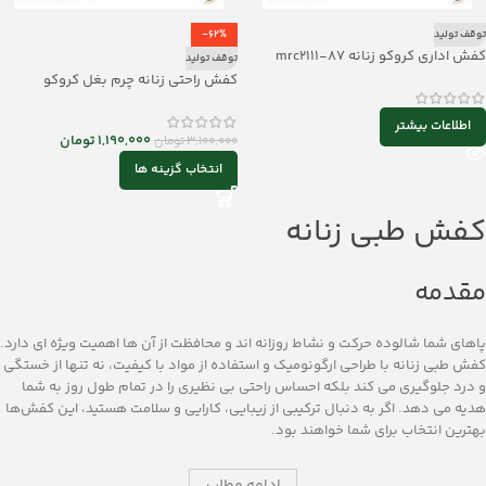
توقف تولید
-62%
کفش اداری کروکو زنانه mrc2111-87
توقف تولید
کفش راحتی زنانه چرم بغل کروکو
mrc219-07
اطلاعات بیشتر
1,190,000
تومان
3,100,000
تومان
انتخاب گزینه ها
کفش طبی زنانه
مقدمه
پاهای شما شالوده حرکت و نشاط روزانه‌ اند و محافظت از آن‌ ها اهمیت ویژه ‌ای دارد.
کفش طبی زنانه با طراحی ارگونومیک و استفاده از مواد با کیفیت، نه تنها از خستگی
و درد جلوگیری می‌ کند بلکه احساس راحتی بی‌ نظیری را در تمام طول روز به شما
هدیه می ‌دهد. اگر به دنبال ترکیبی از زیبایی، کارایی و سلامت هستید، این کفش‌ها
بهترین انتخاب برای شما خواهند بود.