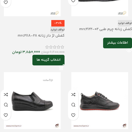
توقف تولید
-40%
کفش زنانه چرم طبی mrc2122-02
توقف تولید
کفش لژ دار زنانه mrc2118-28
اطلاعات بیشتر
3,850,000
تومان
6,400,000
تومان
انتخاب گزینه ها