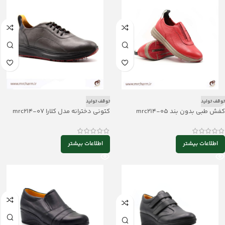
توقف تولید
توقف تولید
کفش طبی بدون بند mrc214-05
کتونی دخترانه مدل کلارا mrc214-07
اطلاعات بیشتر
اطلاعات بیشتر