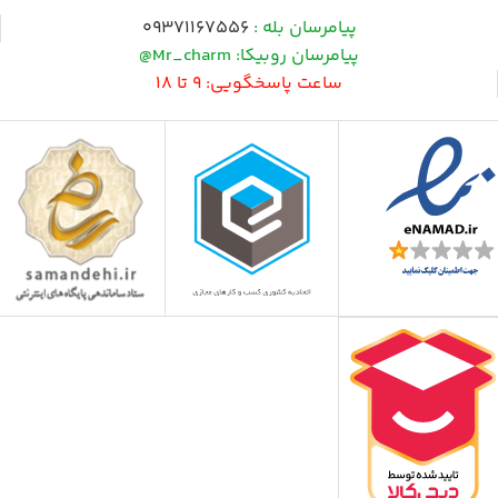
پیامرسان بله :
09371167556
پیامرسان روبیکا: Mr_charm@
ساعت پاسخگویی: 9 تا 18