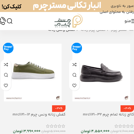
عبور به ناوبری
رفتن به محتوای اصلی
منو
/
/
مستر چرم
کفش چرم زنانه
کفش ونس زنانه
-30%
-40%
کالج زنانه تمام چرم mrc1121-32
کفش زنانه ونس چرم mrc1121-12
4,550,000
تومان
3,990,000
تومان
7,600,000
تومان
5,700,000
تومان