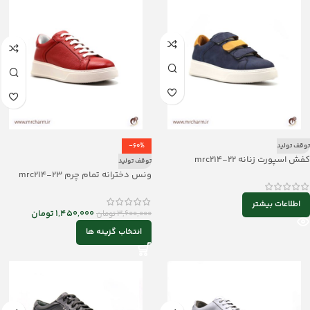
توقف تولید
-60%
کفش اسپورت زنانه mrc214-22
توقف تولید
ونس دخترانه تمام چرم mrc214-23
اطلاعات بیشتر
1,450,000
تومان
3,600,000
تومان
انتخاب گزینه ها