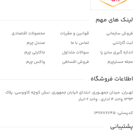
لینک های مهم
فروش سازمانی
قوانین و مقررات
محصولات اقتصادی
ثبت گارانتی
تماس با ما
صندل چرم
اندازه گیری سایز پا
سوالات متداول
جاکارتی چرم
مجله مسترچرم
فروش اقساطی
واکس چرم
اطلاعات فروشگاه
تهـــران، میدان جمهـــوری، ابتدای خیابان جمهوری، نبش کوچه کاووسی، پلاک
1393 واحد 4 اداری ، واحد 2 انبار
کدپستی: 1311686745
پشتیبانی