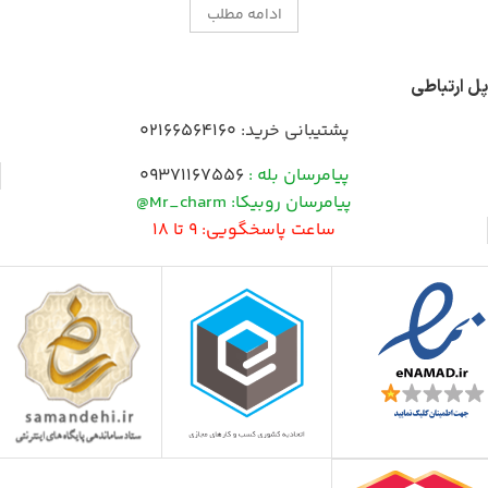
ادامه مطلب
پل ارتباطی
پشتیبانی خرید:
02166564160
پیامرسان بله :
09371167556
پیامرسان روبیکا: Mr_charm@
ساعت پاسخگویی: 9 تا 18