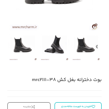
بوت دخترانه بغل کش mrc2111-38
افزودن به فهرست علاقه‌مندی
مقایسه