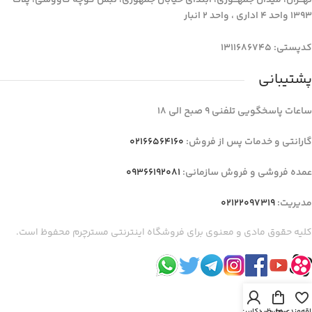
تهـــران، میدان جمهـــوری، ابتدای خیابان جمهوری، نبش کوچه کاووسی، پلاک
1393 واحد 4 اداری ، واحد 2 انبار
کدپستی: 1311686745
پشتیبانی
ساعات پاسخگویی تلفنی 9 صبح الی 18
گارانتی و خدمات پس از فروش:
02166564160
عمده فروشی و فروش سازمانی:
09366192081
مدیریت:
02122097319
کلیه حقوق مادی و معنوی برای فروشگاه اینترنتی مسترچرم محفوظ است.
اقه‌مندی‌ها
سبد خرید
حساب کاربری من