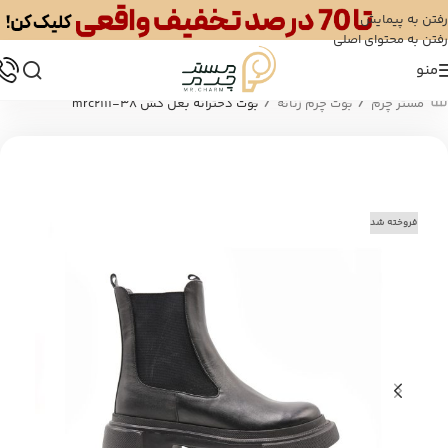
رفتن به پیمایش
رفتن به محتوای اصلی
منو
/
/
مستر چرم
بوت چرم زنانه
بوت دخترانه بغل کش mrc2111-38
فروخته شد