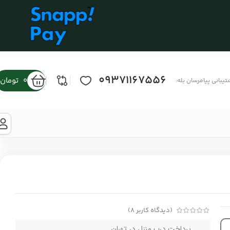
09371167556
0
تومان
تیبانی پیامرسان بله:
(دیدگاه کاربر
8
)
پرداخت درب منزل در تهران