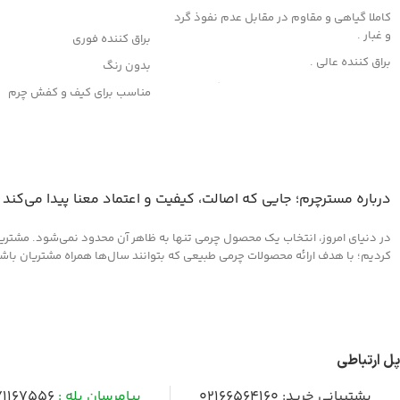
افزودن به سبد خرید
کاملا گیاهی و مقاوم در مقابل عدم نفوذ گرد
و غبار .
براق کننده فوری
براق کننده عالی .
بدون رنگ
این محصول از مواد قدرتمند با بهره گیری از
مناسب برای کیف و کفش چرم
فن آوری نوین تولید شده و هیچگونه آسیبی
وانواع محصولات چرم مصنوعی
به چرم، قطعات لاستیکی، پلاستیکی و پارچه
داخل خودرو وارد نمیکند .
روش مصرف :
ابتدا سطح مورد نظر را کاملا از هرگونه گرد و
درباره مسترچرم؛ جایی که اصالت، کیفیت و اعتماد معنا پیدا می‌کند
غبار تمیز کرده و سپس لایه ای نازک از این کرم
را روی سطح آغشته کنید و اجازه دهید تا خشک
در دنیای امروز، انتخاب یک محصول چرمی تنها به ظاهر آن محدود نمی‌شود. مشتریان 
شود ، سپس با دستمالی تمیز یا پد های
کردیم؛ با هدف ارائه محصولات چرمی طبیعی که بتوانند سال‌ها همراه مشتریان باشند و
مخصوص که در همین بخش اکسسوری
موجود است سطح را جلادهید .
پل ارتباطی
پشتیبانی خرید:
02166564160
پیامرسان بله :
1167556