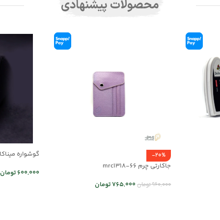
محصولات پیشنهادی
گوشواره میناکاری 
-20%
جاکارتی چرم mrc1318-66
600,000
تومان
765,000
تومان
960,000
تومان
اطلاعات بیشت
اطلاعات بیشتر