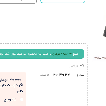
مبلغ
278,000
تومان
با خرید این محصول در کیف پول شما برای
1 در انبار
40
39
37
سایز
صاف
170,000 تومان
اگر دوست دار
کنم
کادوپیچ