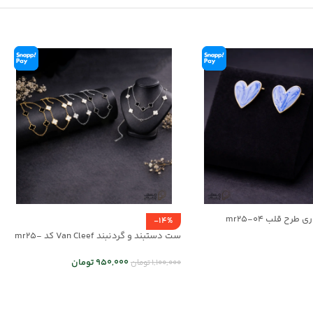
طرح قلب mr25-04
-14%
ست دستبند و گردنبند Van Cleef کد mr25-
01
950,000
تومان
1,100,000
تومان
ر
انتخاب گزینه ها