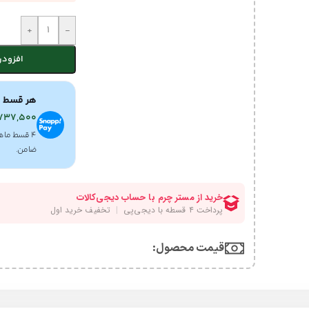
+
-
افزودن
هر قسط ب
,737,500
۴ قسط ماه
ضامن.
قیمت محصول:​