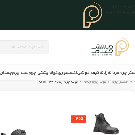
عبور به ناوبری
رفتن به محتوای اصلی
تر چرم
مردانه
زنانه
کیف دوشی
اکسسوری
کوله پشتی چرم
ست چرم
چمدان 
/
/
مستر چرم
بوت چرم زنانه
بوت چرم زنانه mrc2111-100
-45%