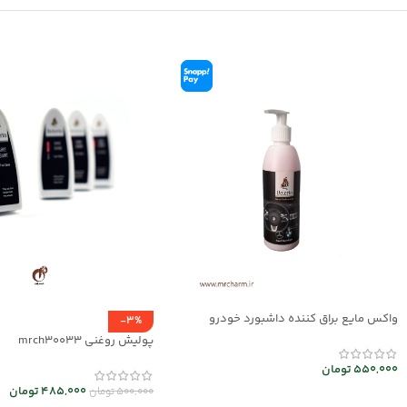
واکس مایع براق کننده داشبورد خودرو
-3%
mec30047
پولیش روغنی mrch30033
550,000
تومان
485,000
تومان
500,000
تومان
افزودن به سبد خرید