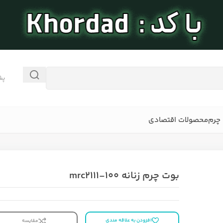
پش
چرم
محصولات اقتصادی
بوت چرم زنانه mrc2111-100
افزودن به علاقه مندی
مقایسه