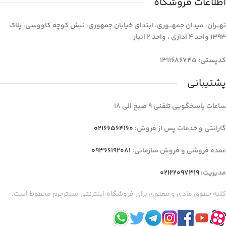
اطلاعات فروشگاه
تهـــران، میدان جمهـــوری، ابتدای خیابان جمهوری، نبش کوچه کاووسی، پلاک
1393 واحد 4 اداری ، واحد 2 انبار
کدپستی: 1311686745
پشتیبانی
ساعات پاسخگویی تلفنی 9 صبح الی 18
گارانتی و خدمات پس از فروش:
02166564160
عمده فروشی و فروش سازمانی:
09366192081
مدیریت:
02122097319
کلیه حقوق مادی و معنوی برای فروشگاه اینترنتی مسترچرم محفوظ است.