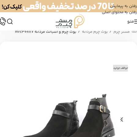
رفتن به پیمایش
رفتن به محتوای اصلی
منو
/
/
مستر چرم
بوت چرم مردانه
بوت چرم و اشبالت مردانه mrc30087
توقف تولید