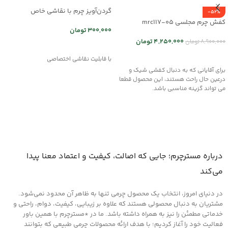
گردن‌آویز چرم با نقاشی خاص
-52%
mrc2714-16
کفش چرم مجلسی mrc117-05
300,000
تومان
4,250,000
تومان
8,900,000
تومان
انتخاب گزینه ها
انتخاب گزینه ها
با قابلیت نقاشی اختصاصی
برای آقایانی که به دنبال کفشی شیک و
درعین حال راحت هستند، این محصول قطعا
می تواند گزینه مناسبی باشد.
درباره مسترچرم؛ جایی که اصالت، کیفیت و اعتماد معنا پیدا
می‌کند
در دنیای امروز، انتخاب یک محصول چرمی تنها به ظاهر آن محدود نمی‌شود.
مشتریان به دنبال محصولی هستند که علاوه بر زیبایی، کیفیت، دوام، راحتی و
خدماتی مطمئن را نیز به همراه داشته باشد. ما در *مسترچرم با همین باور
فعالیت خود را آغاز کردیم؛ با هدف ارائه محصولات چرمی طبیعی که بتوانند