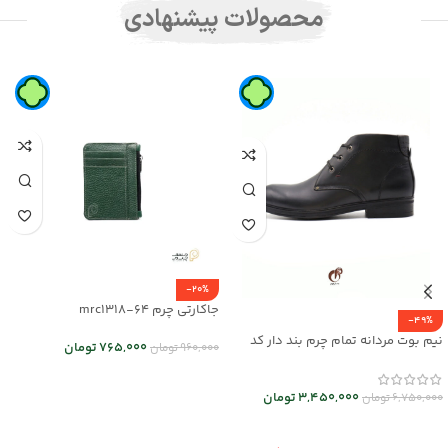
محصولات پیشنهادی
-20%
جاکارتی چرم mrc1318-64
-49%
نیم بوت مردانه تمام چرم بند دار کد
765,000
تومان
960,000
تومان
mrch30026
انتخاب گزینه ها
3,450,000
تومان
6,750,000
تومان
انتخاب گزینه ها