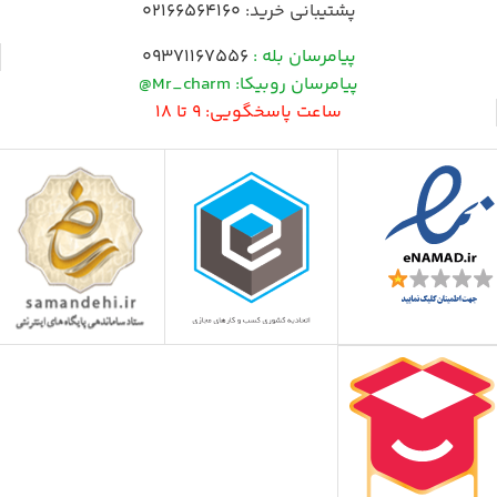
پشتیبانی خرید:
02166564160
پیامرسان بله :
09371167556
پیامرسان روبیکا: Mr_charm@
ساعت پاسخگویی: 9 تا 18