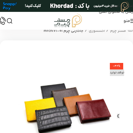
عبور به ناوبری
رفتن به محتوای اصلی
منو
/
/
مستر چرم
اکسسوری
جاکارتی چرم mrch171-01
-42%
توقف تولید