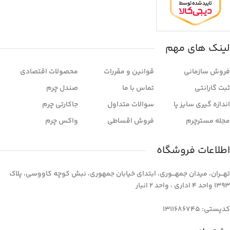
لینک های مهم
فروش سازمانی
قوانین و مقررات
محصولات اقتصادی
ثبت گارانتی
تماس با ما
صندل چرم
اندازه گیری سایز پا
سوالات متداول
جاکارتی چرم
مجله مسترچرم
فروش اقساطی
واکس چرم
اطلاعات فروشگاه
تهـــران، میدان جمهـــوری، ابتدای خیابان جمهوری، نبش کوچه کاووسی، پلاک
1393 واحد 4 اداری ، واحد 2 انبار
کدپستی: 1311686745