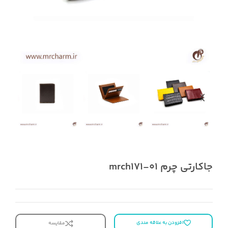
جاکارتی چرم mrch171-01
افزودن به علاقه مندی
مقایسه