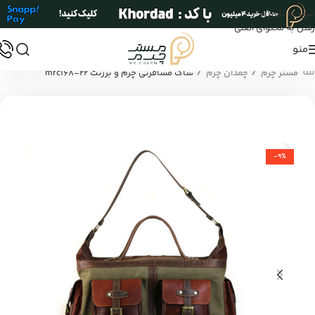
عبور به ناوبری
رفتن به محتوای اصلی
منو
/
/
مستر چرم
چمدان چرم
ساک مسافرتی چرم و برزنت mrc168-22
-9%