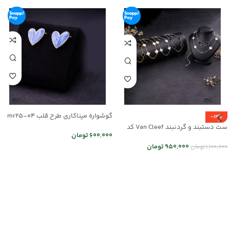
گوشواره میناکاری طرح قلب mr25-04
-14%
ست دستبند و گردنبند Van Cleef کد
600,000
تومان
mr25-01
950,000
تومان
1,100,000
تومان
اطلاعات بیشتر
انتخاب گزینه ها