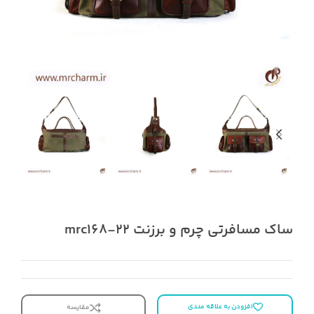
ساک مسافرتی چرم و برزنت mrc168-22
افزودن به علاقه مندی
مقایسه