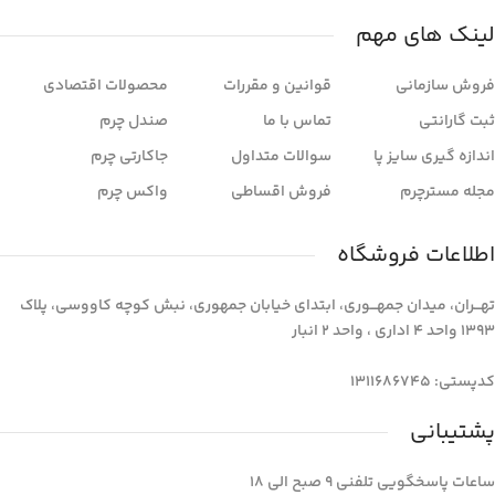
لینک های مهم
فروش سازمانی
قوانین و مقررات
محصولات اقتصادی
ثبت گارانتی
تماس با ما
صندل چرم
اندازه گیری سایز پا
سوالات متداول
جاکارتی چرم
مجله مسترچرم
فروش اقساطی
واکس چرم
اطلاعات فروشگاه
تهـــران، میدان جمهـــوری، ابتدای خیابان جمهوری، نبش کوچه کاووسی، پلاک
1393 واحد 4 اداری ، واحد 2 انبار
کدپستی: 1311686745
پشتیبانی
ساعات پاسخگویی تلفنی 9 صبح الی 18