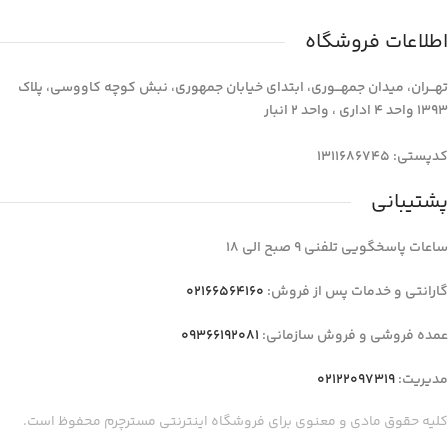
اطلاعات فروشگاه
تهـــران، میدان جمهـــوری، ابتدای خیابان جمهوری، نبش کوچه کاووسی، پلاک
1393 واحد 4 اداری ، واحد 2 انبار
کدپستی: 1311686745
پشتیبانی
ساعات پاسخگویی تلفنی 9 صبح الی 18
گارانتی و خدمات پس از فروش:
02166564160
عمده فروشی و فروش سازمانی:
09366192081
مدیریت:
02122097319
کلیه حقوق مادی و معنوی برای فروشگاه اینترنتی مسترچرم محفوظ است.