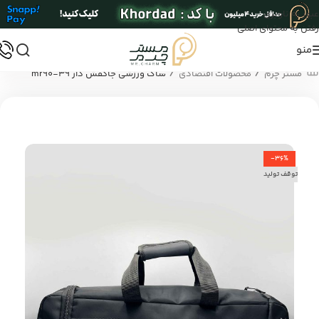
عبور به ناوبری
رفتن به محتوای اصلی
منو
/
/
مستر چرم
محصولات اقتصادی
ساک ورزشی جاکفش دار mr90-39
-36%
توقف تولید