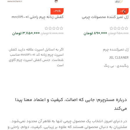
-46%
-6%
ژل تمیز کننده محصولات چرمی
کفش زنانه چرم راحتی mrc1121-01
mrc30044
3,750,000
تومان
890,000
تومان
7,000,000
تومان
950,000
تومان
انتخاب گزینه ها
افزودن به سبد خرید
اگر به استایل اسپرت علاقه دارید کفش
ژل تمیزکننده چرم
اسپرت چرم زنانه کد mrc1121-01 مناسب
JEL CLEANER
شماست. جنس کفش اسپرت چرم گاوی
است
رنگبندی : بی رنگ
کاربرد : تمیزکننده
مناسب کلیه محصولات چرمی
درباره مسترچرم؛ جایی که اصالت، کیفیت و اعتماد معنا پیدا
می‌کند
در دنیای امروز، انتخاب یک محصول چرمی تنها به ظاهر آن محدود نمی‌شود.
مشتریان به دنبال محصولی هستند که علاوه بر زیبایی، کیفیت، دوام، راحتی و