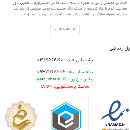
خدماتی مطمئن را نیز به همراه داشته باشد. ما در *مسترچرم با همین باور
فعالیت خود را آغاز کردیم؛ با هدف ارائه محصولات چرمی طبیعی که بتوانند
سال‌ها همراه مشتریان باشند و تجربه‌ای متفاوت از خرید را رقم بزنند.
ادامه مطلب
پل ارتباطی
پشتیبانی خرید:
02166564160
پیامرسان بله :
09371167556
پیامرسان روبیکا: Mr_charm@
ساعت پاسخگویی: 9 تا 18