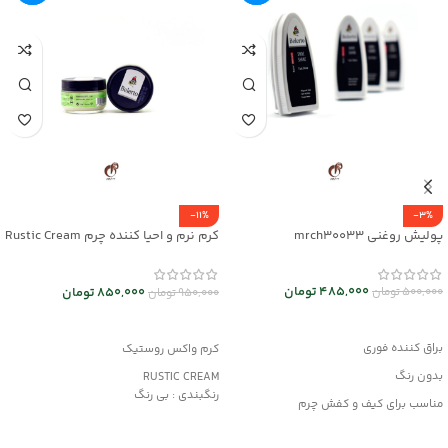
-11%
-3%
پولیش روغنی mrch30033
کرم نرم و احیا کننده چرم Rustic Cream
کد mrch30032
485,000
تومان
850,000
تومان
500,000
تومان
950,000
تومان
افزودن به سبد خرید
افزودن به سبد خرید
براق کننده فوری
کرم واکس روستیک
بدون رنگ
RUSTIC CREAM
رنگبندی : بی رنگ
مناسب برای کیف و کفش چرم
کاربرد:
وانواع محصولات چرم مصنوعی