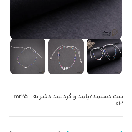
ست دستبند/پابند و گردنبند دخترانه mr25-
03