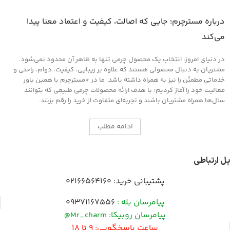
محافظت و نرم کننده چرم های کهنه و
دارای بافت خشک
مناسب کیف و کفش، پوشاک و مبلمان
درباره مسترچرم؛ جایی که اصالت، کیفیت و اعتماد معنا پیدا
چرمی
می‌کند
در دنیای امروز، انتخاب یک محصول چرمی تنها به ظاهر آن محدود نمی‌شود.
مشتریان به دنبال محصولی هستند که علاوه بر زیبایی، کیفیت، دوام، راحتی و
خدماتی مطمئن را نیز به همراه داشته باشد. ما در *مسترچرم با همین باور
فعالیت خود را آغاز کردیم؛ با هدف ارائه محصولات چرمی طبیعی که بتوانند
سال‌ها همراه مشتریان باشند و تجربه‌ای متفاوت از خرید را رقم بزنند.
ادامه مطلب
پل ارتباطی
پشتیبانی خرید:
02166564160
پیامرسان بله :
09371167556
پیامرسان روبیکا: Mr_charm@
ساعت پاسخگویی: 9 تا 18