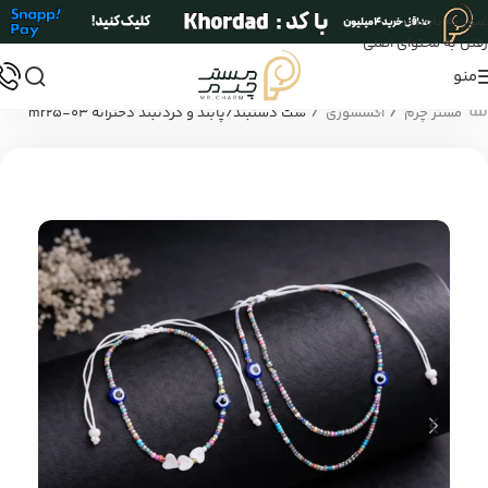
عبور به ناوبری
رفتن به محتوای اصلی
منو
/
/
مستر چرم
اکسسوری
ست دستبند/پابند و گردنبند دخترانه mr25-03