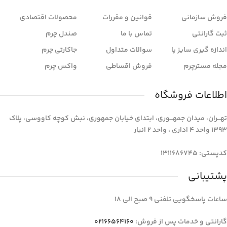
فروش سازمانی
قوانین و مقررات
محصولات اقتصادی
ثبت گارانتی
تماس با ما
صندل چرم
اندازه گیری سایز پا
سوالات متداول
جاکارتی چرم
مجله مسترچرم
فروش اقساطی
واکس چرم
اطلاعات فروشگاه
تهـــران، میدان جمهـــوری، ابتدای خیابان جمهوری، نبش کوچه کاووسی، پلاک
1393 واحد 4 اداری ، واحد 2 انبار
کدپستی: 1311686745
پشتیبانی
ساعات پاسخگویی تلفنی 9 صبح الی 18
گارانتی و خدمات پس از فروش:
02166564160