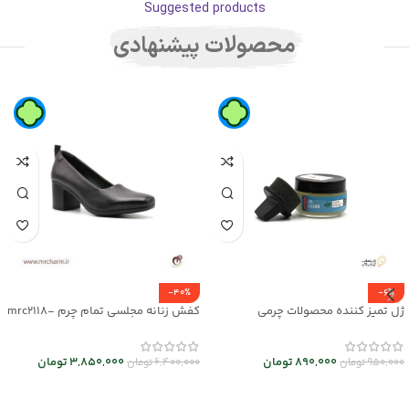
Suggested products
محصولات پیشنهادی
-40%
-6%
ژل تمیز کننده محصولات چرمی
کفش زنانه مجلسی تمام چرم mrc2118-
08
mrc30044
890,000
تومان
3,850,000
تومان
950,000
تومان
6,400,000
تومان
افزودن به سبد خرید
انتخاب گزینه ها