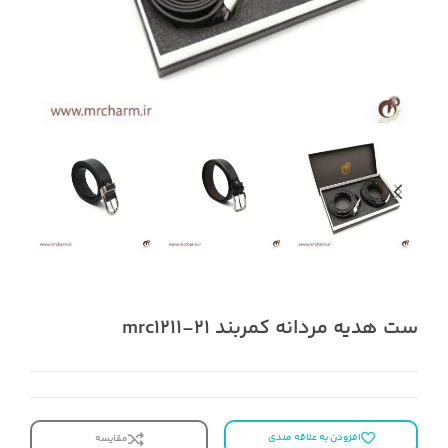
ست هدیه مردانه کمربند mrc1211-21
افزودن به علاقه مندی
مقایسه