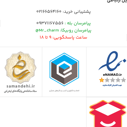
پل ارتباطی
پشتیبانی خرید:
02166564160
پیامرسان بله :
09371167556
پیامرسان روبیکا: Mr_charm@
ساعت پاسخگویی: 9 تا 18