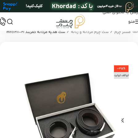
عبور به ناوبری
رفتن به محتوای اصلی
منو
/
/
مستر چرم
ست چرم مردانه و زنانه
ست هدیه مردانه کمربند mrc1211-21
-35%
توقف تولید