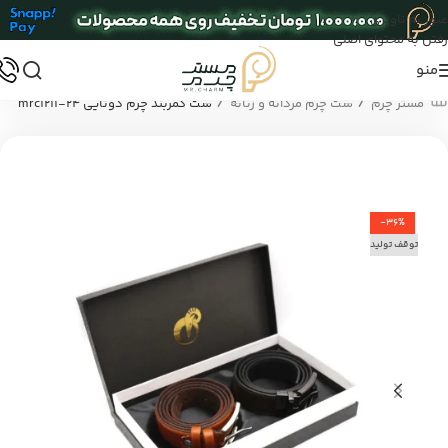
عبور به ناوبری
رفتن به محتوای اصلی
منو
/
/
مستر چرم
ست چرم مردانه و زنانه
ست کمربند چرم دوتایی mrc1211-24
-36%
توقف تولید