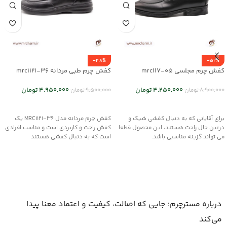
-48%
-52%
کفش چرم مجلسی mrc117-05
کفش چرم طبی مردانه mrc1121-36
4,250,000
تومان
4,950,000
تومان
8,900,000
تومان
9,500,000
تومان
انتخاب گزینه ها
انتخاب گزینه ها
برای آقایانی که به دنبال کفشی شیک و
کفش چرم مردانه مدل MRC1121-36 یک
درعین حال راحت هستند، این محصول قطعا
کفش راحت و کاربردی است و مناسب افرادی
می تواند گزینه مناسبی باشد.
است که به دنبال کفشی هستند
درباره مسترچرم؛ جایی که اصالت، کیفیت و اعتماد معنا پیدا
می‌کند