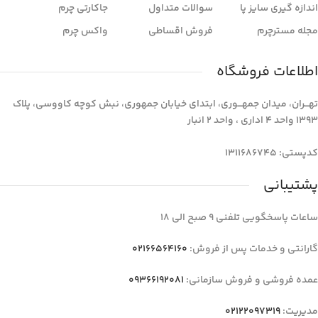
اندازه گیری سایز پا
سوالات متداول
جاکارتی چرم
مجله مسترچرم
فروش اقساطی
واکس چرم
اطلاعات فروشگاه
تهـــران، میدان جمهـــوری، ابتدای خیابان جمهوری، نبش کوچه کاووسی، پلاک
1393 واحد 4 اداری ، واحد 2 انبار
کدپستی: 1311686745
پشتیبانی
ساعات پاسخگویی تلفنی 9 صبح الی 18
گارانتی و خدمات پس از فروش:
02166564160
عمده فروشی و فروش سازمانی:
09366192081
مدیریت:
02122097319