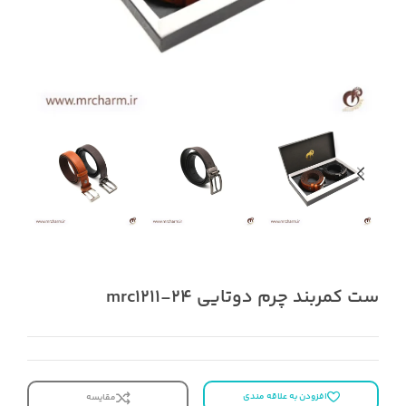
ست کمربند چرم دوتایی mrc1211-24
افزودن به علاقه مندی
مقایسه