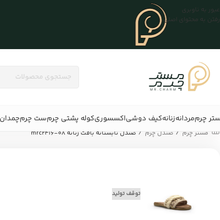
عبور به ناوبری
رفتن به محتوای اصلی
تر چرم
مردانه
زنانه
کیف دوشی
اکسسوری
کوله پشتی چرم
ست چرم
چمدان 
/
/
مستر چرم
صندل چرم
صندل تابستانه بافت زنانه mrc2416-08
توقف تولید