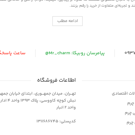
 تجربه‌ای متفاوت از خرید را رقم بزنند.
ادامه مطلب
0937
پیامرسان روبیکا: Mr_charm@
ساعت پاسخگویی: 
اطلاعات فروشگاه
ات اقتصادی
تهـــران، میدان جمهـــوری، ابتدای خیابان جمه
نبش کوچه کاووسی، پلاک 393
چرم
واحد 2 انبار
ی چرم
کدپستی: 1311686745
چرم