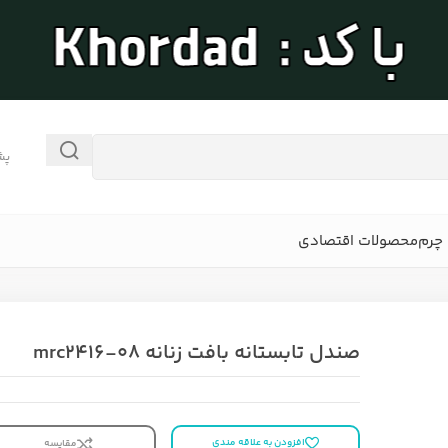
پش
چرم
محصولات اقتصادی
صندل تابستانه بافت زنانه mrc2416-08
افزودن به علاقه مندی
مقایسه