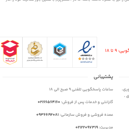
9 تا 18
پشتیبانی
وری،
ساعات پاسخگویی تلفنی 9 صبح الی 18
1 واحد 4 اداری ،
گارانتی و خدمات پس از فروش:
02166564160
عمده فروشی و فروش سازمانی:
09366192081
مدیریت:
02122097319