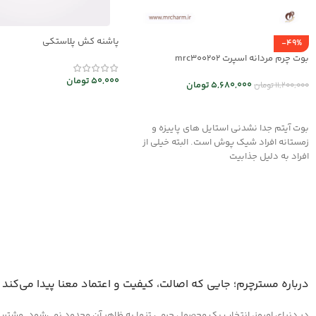
پاشنه کش پلاستکی
-49%
بوت چرم مردانه اسپرت mrc300202
50,000
تومان
5,680,000
تومان
11,200,000
تومان
افزودن به سبد خرید
انتخاب گزینه ها
بوت آیتم جدا نشدنی استایل های پاییزه و
زمستانه افراد شیک پوش است. البته خیلی از
افراد به دلیل جذابیت
درباره مسترچرم؛ جایی که اصالت، کیفیت و اعتماد معنا پیدا می‌کند
در دنیای امروز، انتخاب یک محصول چرمی تنها به ظاهر آن محدود نمی‌شود. مشتریان 