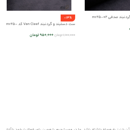
بند صدفی mr25-02
-14%
ست دستبند و گردنبند Van Cleef کد mr25-
01
950,000
تومان
1,100,000
تومان
ر
انتخاب گزینه ها
ا نیز به همراه داشته باشد. ما در *مسترچرم با همین باور فعالیت خود را آغاز