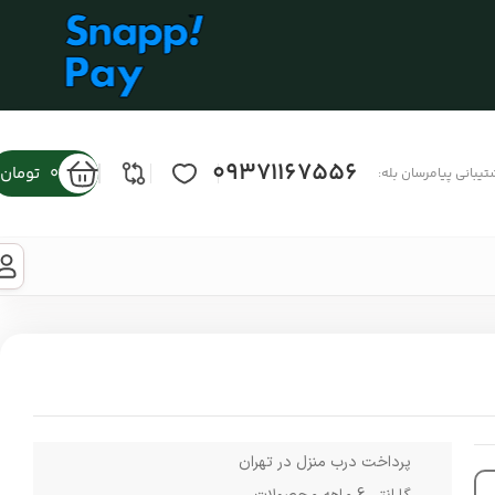
09371167556
0
تومان
تیبانی پیامرسان بله:
پرداخت درب منزل در تهران