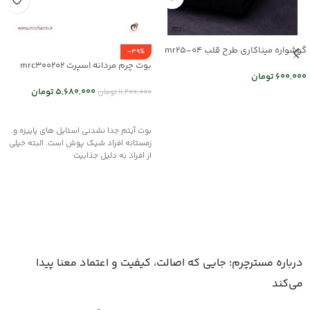
گوشواره میناکاری طرح قلب mr25-04
-49%
بوت چرم مردانه اسپرت mrc300202
600,000
تومان
5,680,000
تومان
11,200,000
تومان
اطلاعات بیشتر
انتخاب گزینه ها
بوت آیتم جدا نشدنی استایل های پاییزه و
زمستانه افراد شیک پوش است. البته خیلی
از افراد به دلیل جذابیت
درباره مسترچرم؛ جایی که اصالت، کیفیت و اعتماد معنا پیدا
می‌کند