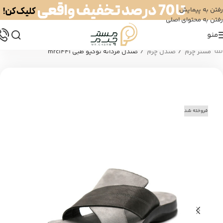
رفتن به پیمایش
رفتن به محتوای اصلی
منو
/
/
مستر چرم
صندل چرم
صندل مردانه توکیو طبی mrc1441
فروخته شد