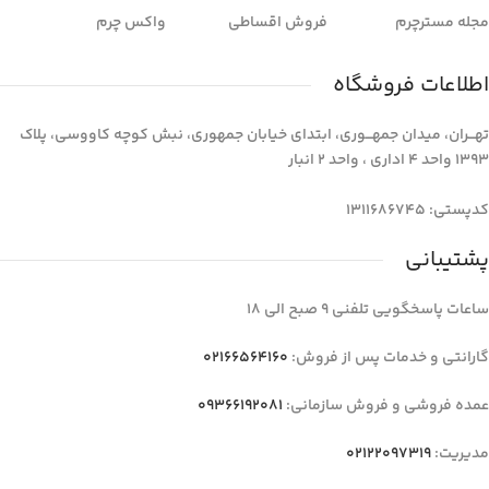
مجله مسترچرم
فروش اقساطی
واکس چرم
اطلاعات فروشگاه
تهـــران، میدان جمهـــوری، ابتدای خیابان جمهوری، نبش کوچه کاووسی، پلاک
1393 واحد 4 اداری ، واحد 2 انبار
کدپستی: 1311686745
پشتیبانی
ساعات پاسخگویی تلفنی 9 صبح الی 18
گارانتی و خدمات پس از فروش:
02166564160
عمده فروشی و فروش سازمانی:
09366192081
مدیریت:
02122097319