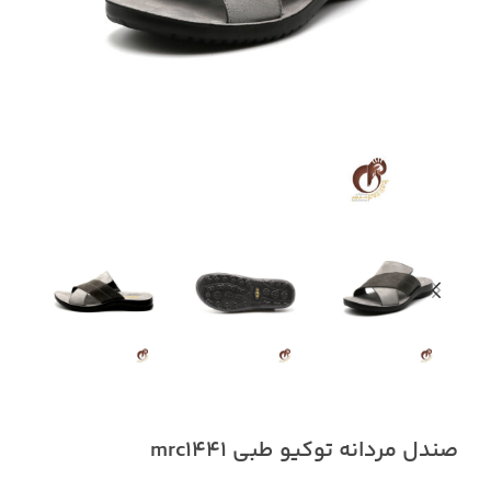
صندل مردانه توکیو طبی mrc1441