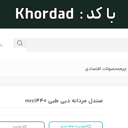
پش
چرم
محصولات اقتصادی
صندل مردانه دبی طبی mrc1440
افزودن به علاقه مندی
مقایسه