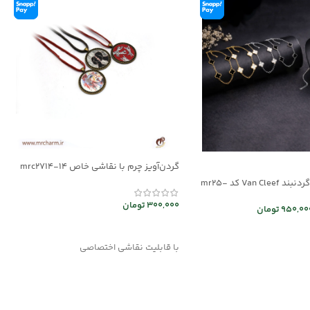
گردن‌آویز چرم با نقاشی خاص mrc2714-14
ست دستبند و گردنبند Van Cleef کد mr25-
300,000
تومان
950,00
تومان
انتخاب گزینه ها
 ها
با قابلیت نقاشی اختصاصی