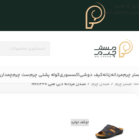
عبور به ناوبری
رفتن به محتوای اصلی
تر چرم
مردانه
زنانه
کیف دوشی
اکسسوری
کوله پشتی چرم
ست چرم
چمدان 
/
/
مستر چرم
صندل چرم
صندل مردانه دبی طبی mrc1440
توقف تولید