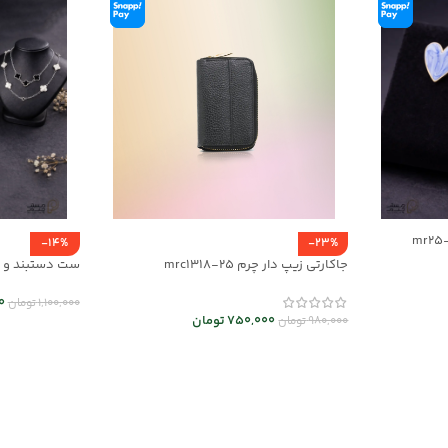
-14%
-23%
جاکارتی زیپ دار چرم mrc1318-25
01
0
1,100,000
تومان
750,000
تومان
980,000
تومان
انتخاب گزینه
انتخاب گزینه ها