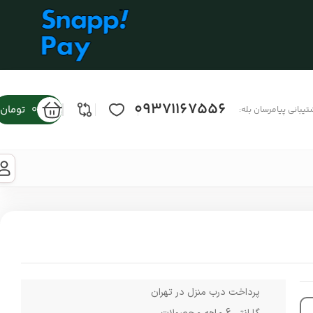
09371167556
0
تومان
تیبانی پیامرسان بله:
پرداخت درب منزل در تهران