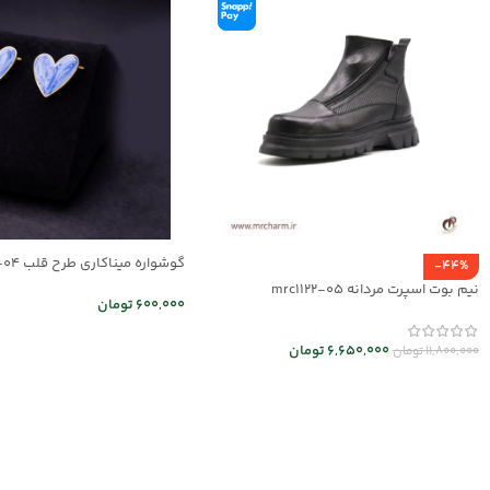
گوشواره میناکاری طرح قلب mr25-04
-44%
نیم بوت اسپرت مردانه mrc1122-05
600,000
تومان
اطلاعات بیشتر
6,650,000
تومان
11,800,000
تومان
انتخاب گزینه ها