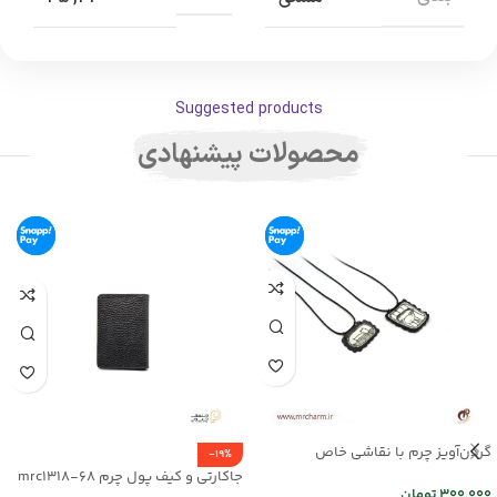
Suggested products
محصولات پیشنهادی
گردن‌آویز چرم با نقاشی خاص
-19%
mrc2714-16
جاکارتی و کیف پول چرم mrc1318-68
300,000
تومان