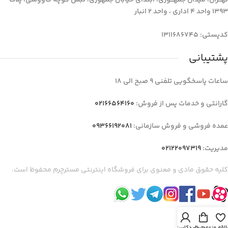
1393 واحد 4 اداری ، واحد 2 انبار
کدپستی: 1311686745
پشتیبانی
ساعات پاسخگویی تلفنی 9 صبح الی 18
گارانتی و خدمات پس از فروش:
02166564160
عمده فروشی و فروش سازمانی:
09366192081
مدیریت:
02122097319
کلیه حقوق مادی و معنوی برای فروشگاه اینترنتی مسترچرم محفوظ است.
لاقه مندی
سبد خرید
حساب کاربری من