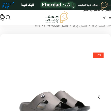
عبور به ناوبری
رفتن به محتوای اصلی
منو
/
/
مستر چرم
صندل چرم
صندل مردانه mrc147-02
-29%