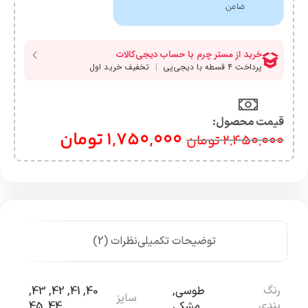
ضامن.
قیمت محصول:​
1,750,000
تومان
2,450,000
تومان
توضیحات تکمیلی
نظرات (2)
رنگ
طوسی
,
40
,
41
,
42
,
43
,
سایز
بندی
مشکی
44
,
45