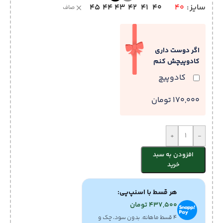
45
44
43
42
41
40
سایز
40
صاف
اگر دوست داری
کادوپیچش کنم
کادوپیچ
170,000 تومان
+
-
افزودن به سبد
خرید
هر قسط با اسنپ‌پی:
437,500
تومان
۴ قسط ماهانه. بدون سود، چک و