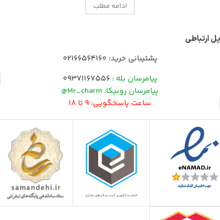
ادامه مطلب
پل ارتباطی
پشتیبانی خرید:
02166564160
پیامرسان بله :
09371167556
پیامرسان روبیکا: Mr_charm@
ساعت پاسخگویی: 9 تا 18