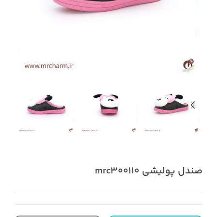
صندل پولیشی mrc300110