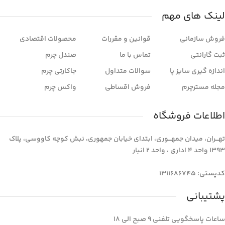
لینک های مهم
فروش سازمانی
قوانین و مقررات
محصولات اقتصادی
ثبت گارانتی
تماس با ما
صندل چرم
اندازه گیری سایز پا
سوالات متداول
جاکارتی چرم
مجله مسترچرم
فروش اقساطی
واکس چرم
اطلاعات فروشگاه
تهـــران، میدان جمهـــوری، ابتدای خیابان جمهوری، نبش کوچه کاووسی، پلاک
1393 واحد 4 اداری ، واحد 2 انبار
کدپستی: 1311686745
پشتیبانی
ساعات پاسخگویی تلفنی 9 صبح الی 18