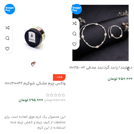
دستبند/پابند گردنبند صدفی mr25-02
-18%
750,000
تومان
واکس چرم مشکی شوکرم mrc30042
اطلاعات بیشتر
695,000
تومان
850,000
تومان
افزودن به سبد خرید
این محصول یک کرم فوق العاده است برای
محافظت از کیف چرم و کفش چرم شما.
استفاده از این کرم