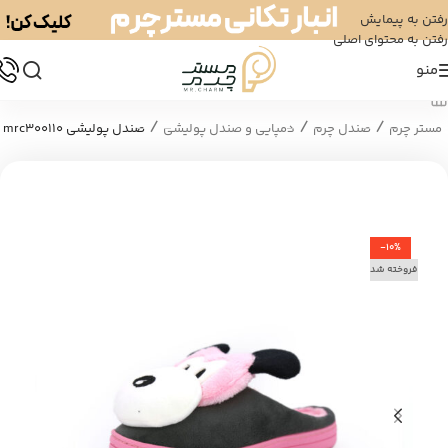
رفتن به پیمایش
رفتن به محتوای اصلی
منو
/
/
/
مستر چرم
صندل چرم
دمپایی و صندل پولیشی
صندل پولیشی mrc300110
-10%
فروخته شد