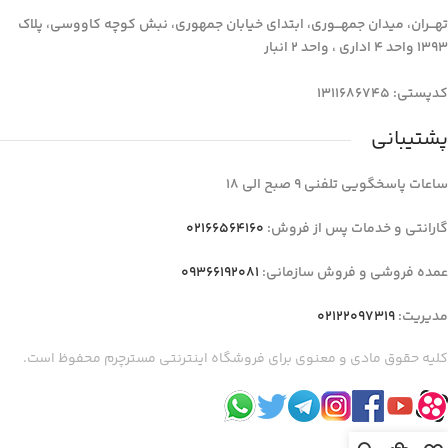
تهـــران، میدان جمهـــوری، ابتدای خیابان جمهوری، نبش کوچه کاووسی، پلاک
1393 واحد 4 اداری ، واحد 2 انبار
کدپستی: 1311686745
پشتیبانی
ساعات پاسخگویی تلفنی 9 صبح الی 18
گارانتی و خدمات پس از فروش:
02166564160
عمده فروشی و فروش سازمانی:
09366192081
مدیریت:
02122097319
کلیه حقوق مادی و معنوی برای فروشگاه اینترنتی مسترچرم محفوظ است.