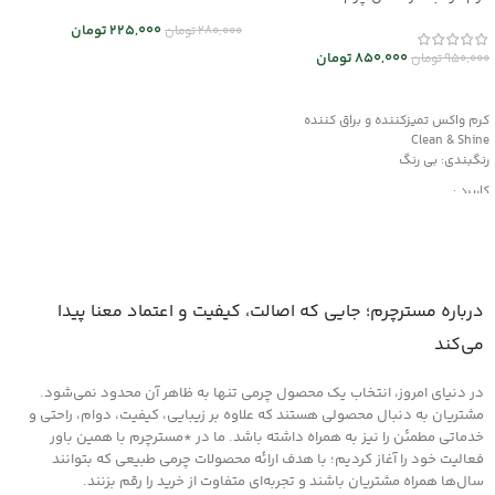
کد mrch30037
225,000
تومان
280,000
تومان
850,000
تومان
950,000
تومان
انتخاب گزینه ها
افزودن به سبد خرید
کرم واکس تمیزکننده و براق کننده
Clean & Shine
رنگبندی: بی رنگ
کاربرد :
محافظت کننده، ترمیم کننده و احیاکننده
دارای رنگدانه های قوی
مناسب کیف و کفش چرم
درباره مسترچرم؛ جایی که اصالت، کیفیت و اعتماد معنا پیدا
می‌کند
در دنیای امروز، انتخاب یک محصول چرمی تنها به ظاهر آن محدود نمی‌شود.
مشتریان به دنبال محصولی هستند که علاوه بر زیبایی، کیفیت، دوام، راحتی و
خدماتی مطمئن را نیز به همراه داشته باشد. ما در *مسترچرم با همین باور
فعالیت خود را آغاز کردیم؛ با هدف ارائه محصولات چرمی طبیعی که بتوانند
سال‌ها همراه مشتریان باشند و تجربه‌ای متفاوت از خرید را رقم بزنند.