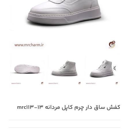
کفش ساق دار چرم کاپل مردانه mrc113-13