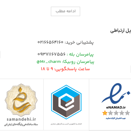
ادامه مطلب
پل ارتباطی
پشتیبانی خرید:
02166564160
پیامرسان بله :
09371167556
پیامرسان روبیکا: Mr_charm@
ساعت پاسخگویی: 9 تا 18