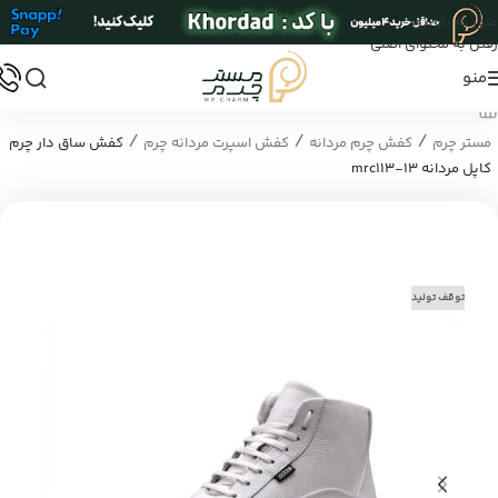
عبور به ناوبری
رفتن به محتوای اصلی
منو
/
/
/
مستر چرم
کفش چرم مردانه
کفش اسپرت مردانه چرم
کفش ساق دار چرم
کاپل مردانه mrc113-13
توقف تولید