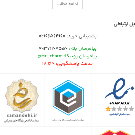
ادامه مطلب
پل ارتباطی
پشتیبانی خرید:
02166564160
پیامرسان بله :
09371167556
پیامرسان روبیکا: Mr_charm@
ساعت پاسخگویی: 9 تا 18