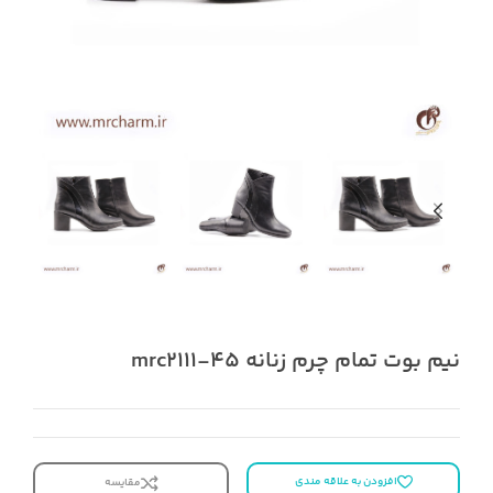
نیم بوت تمام چرم زنانه mrc2111-45
افزودن به علاقه مندی
مقایسه