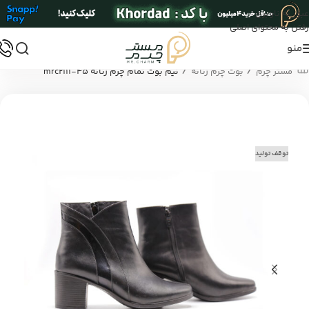
عبور به ناوبری
رفتن به محتوای اصلی
منو
/
/
مستر چرم
بوت چرم زنانه
نیم بوت تمام چرم زنانه mrc2111-45
توقف تولید