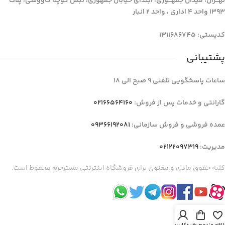
تهـــران، میدان جمهـــوری، ابتدای خیابان جمهوری، نبش کوچه کاووسی، پلاک
1393 واحد 4 اداری ، واحد 2 انبار
کدپستی: 1311686745
پشتیبانی
ساعات پاسخگویی تلفنی 9 صبح الی 18
گارانتی و خدمات پس از فروش:
02166564160
عمده فروشی و فروش سازمانی:
09366192081
مدیریت:
02122097319
کلیه حقوق مادی و معنوی برای فروشگاه اینترنتی مسترچرم محفوظ است.