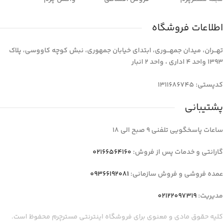
اطلاعات فروشگاه
تهـــران، میدان جمهـــوری، ابتدای خیابان جمهوری، نبش کوچه کاووسی، پلاک
1393 واحد 4 اداری ، واحد 2 انبار
کدپستی: 1311686745
پشتیبانی
ساعات پاسخگویی تلفنی 9 صبح الی 18
گارانتی و خدمات پس از فروش:
02166564160
عمده فروشی و فروش سازمانی:
09366192081
مدیریت:
02122097319
کلیه حقوق مادی و معنوی برای فروشگاه اینترنتی مسترچرم محفوظ است.