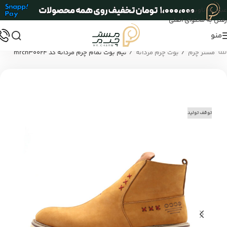
عبور به ناوبری
رفتن به محتوای اصلی
منو
/
/
مستر چرم
بوت چرم مردانه
نیم بوت تمام چرم مردانه کد mrch30024
توقف تولید