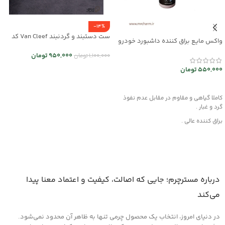
-14%
ست دستبند و گردنبند Van Cleef کد
واکس مایع براق کننده داشبورد خودرو
mr25-01
mec30047
950,000
تومان
1,100,000
تومان
550,000
تومان
انتخاب گزینه ها
افزودن به سبد خرید
کاملا گیاهی و مقاوم در مقابل عدم نفوذ
گرد و غبار .
براق کننده عالی .
این محصول از مواد قدرتمند با بهره گیری از
فن آوری نوین تولید شده و هیچگونه
آسیبی به چرم، قطعات لاستیکی، پلاستیکی
و پارچه داخل خودرو وارد نمیکند .
روش مصرف :
درباره مسترچرم؛ جایی که اصالت، کیفیت و اعتماد معنا پیدا
ابتدا سطح مورد نظر را کاملا از هرگونه گرد و
می‌کند
غبار تمیز کرده و سپس لایه ای نازک از این
کرم را روی سطح آغشته کنید و اجازه دهید
در دنیای امروز، انتخاب یک محصول چرمی تنها به ظاهر آن محدود نمی‌شود.
تا خشک شود ، سپس با دستمالی تمیز یا پد