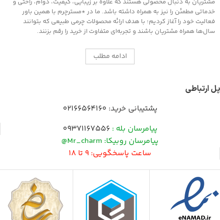
های مخصوص که در همین بخش اکسسوری
مشتریان به دنبال محصولی هستند که علاوه بر زیبایی، کیفیت، دوام، راحتی و
موجود است سطح را جلادهید .
خدماتی مطمئن را نیز به همراه داشته باشد. ما در *مسترچرم با همین باور
فعالیت خود را آغاز کردیم؛ با هدف ارائه محصولات چرمی طبیعی که بتوانند
سال‌ها همراه مشتریان باشند و تجربه‌ای متفاوت از خرید را رقم بزنند.
ادامه مطلب
پل ارتباطی
پشتیبانی خرید:
02166564160
پیامرسان بله :
09371167556
پیامرسان روبیکا: Mr_charm@
ساعت پاسخگویی: 9 تا 18