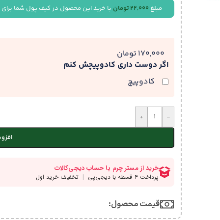
مبلغ
22,000
تومان
با خرید این محصول در کیف پول شما برای 
170,000 تومان
اگر دوست داری کادوپیچش کنم
کادوپیچ
+
-
افزود
قیمت محصول:​