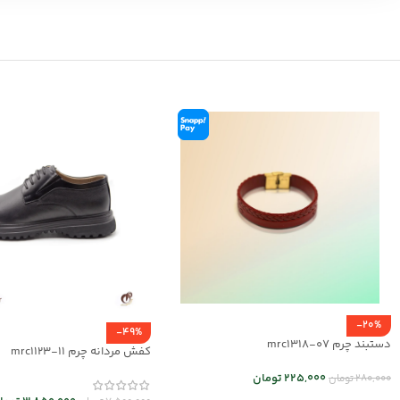
-20%
-49%
دستبند چرم mrc1318-07
کفش مردانه چرم mrc1123-11
225,000
تومان
280,000
تومان