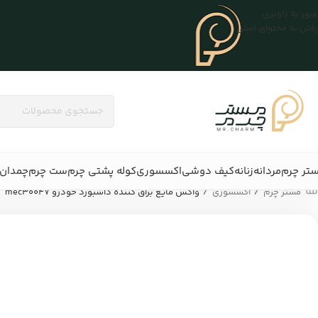
عبور به ناوبری
رفتن به محتوای اصلی
تر چرم
مردانه
زنانه
کیف دوشی
اکسسوری
کوله پشتی چرم
ست چرم
چمدان 
/
/
مستر چرم
اکسسوری
واکس مایع براق کننده داشبورد خودرو mec30047