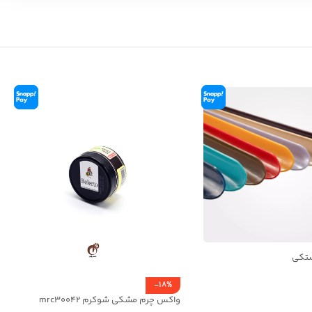
ستکی
-18%
واکس چرم مشکی شوکرم mrc30042