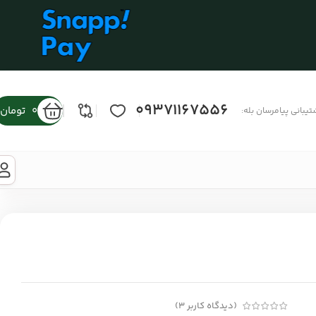
09371167556
0
تومان
تیبانی پیامرسان بله:
(دیدگاه کاربر
3
)