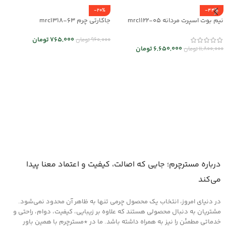
-20%
-44%
نیم بوت اسپرت مردانه mrc1122-05
جاکارتی چرم mrc1318-63
765,000
تومان
960,000
تومان
6,650,000
تومان
11,800,000
تومان
انتخاب گزینه ها
انتخاب گزینه ها
درباره مسترچرم؛ جایی که اصالت، کیفیت و اعتماد معنا پیدا
می‌کند
در دنیای امروز، انتخاب یک محصول چرمی تنها به ظاهر آن محدود نمی‌شود.
مشتریان به دنبال محصولی هستند که علاوه بر زیبایی، کیفیت، دوام، راحتی و
خدماتی مطمئن را نیز به همراه داشته باشد. ما در *مسترچرم با همین باور