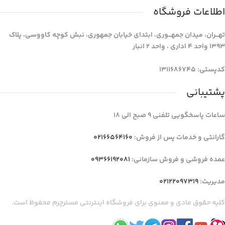
اطلاعات فروشگاه
تهـــران، میدان جمهـــوری، ابتدای خیابان جمهوری، نبش کوچه کاووسی، پلاک
1393 واحد 4 اداری ، واحد 2 انبار
کدپستی: 1311686745
پشتیبانی
ساعات پاسخگویی تلفنی 9 صبح الی 18
گارانتی و خدمات پس از فروش:
02166564160
عمده فروشی و فروش سازمانی:
09366192081
مدیریت:
02122097319
کلیه حقوق مادی و معنوی برای فروشگاه اینترنتی مسترچرم محفوظ است.