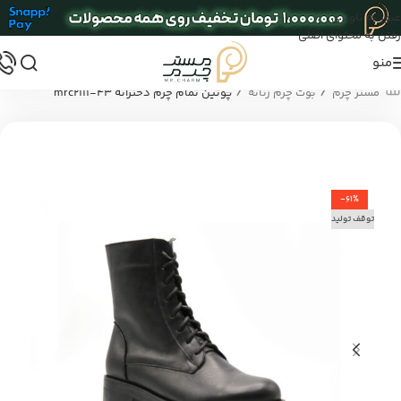
عبور به ناوبری
رفتن به محتوای اصلی
منو
/
/
مستر چرم
بوت چرم زنانه
پوتین تمام چرم دخترانه mrc2111-43
-61%
توقف تولید