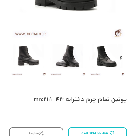
پوتین تمام چرم دخترانه mrc2111-43
افزودن به علاقه مندی
مقایسه