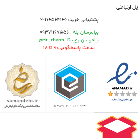
پل ارتباطی
پشتیبانی خرید:
02166564160
پیامرسان بله :
09371167556
پیامرسان روبیکا: Mr_charm@
ساعت پاسخگویی: 9 تا 18