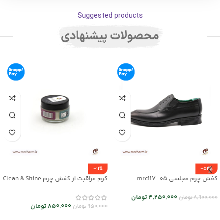
Suggested products
محصولات پیشنهادی
-11%
-52%
کفش چرم مجلسی mrc117-05
کرم مراقبت از کفش چرم Clean & Shine
کد mrch30037
4,250,000
تومان
8,900,000
تومان
850,000
تومان
950,000
تومان
انتخاب گزینه ها