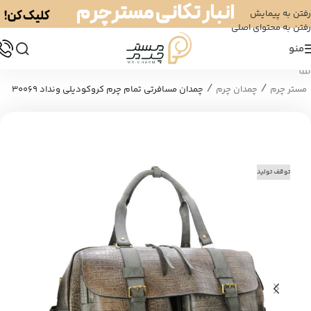
رفتن به پیمایش
رفتن به محتوای اصلی
منو
/
/
مستر چرم
چمدان چرم
چمدان مسافرتی تمام چرم کروکودیلی ونداد 30069
توقف تولید