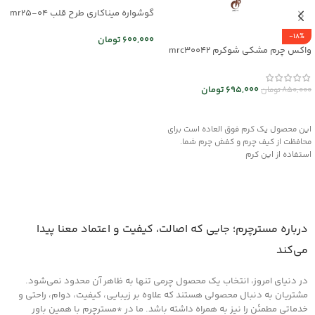
گوشواره میناکاری طرح قلب mr25-04
-18%
600,000
تومان
واکس چرم مشکی شوکرم mrc30042
اطلاعات بیشتر
695,000
تومان
850,000
تومان
افزودن به سبد خرید
این محصول یک کرم فوق العاده است برای
محافظت از کیف چرم و کفش چرم شما.
استفاده از این کرم
درباره مسترچرم؛ جایی که اصالت، کیفیت و اعتماد معنا پیدا
می‌کند
در دنیای امروز، انتخاب یک محصول چرمی تنها به ظاهر آن محدود نمی‌شود.
مشتریان به دنبال محصولی هستند که علاوه بر زیبایی، کیفیت، دوام، راحتی و
خدماتی مطمئن را نیز به همراه داشته باشد. ما در *مسترچرم با همین باور