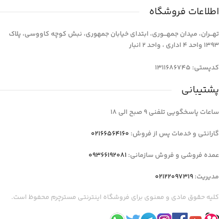
اطلاعات فروشگاه
تهـــران، میدان جمهـــوری، ابتدای خیابان جمهوری، نبش کوچه کاووسی، پلاک
1393 واحد 4 اداری ، واحد 2 انبار
کدپستی: 1311686745
پشتیبانی
ساعات پاسخگویی تلفنی 9 صبح الی 18
گارانتی و خدمات پس از فروش:
02166564160
عمده فروشی و فروش سازمانی:
09366192081
مدیریت:
02122097319
کلیه حقوق مادی و معنوی برای فروشگاه اینترنتی مسترچرم محفوظ است.