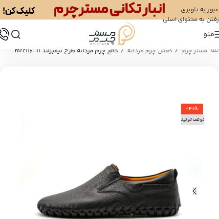
عبور به ناوبری
رفتن به محتوای اصلی
منو
/
/
مستر چرم
کفش چرم مردانه
کالج چرم مردانه طرح تیمبرلند mrc116-11
-40%
توقف تولید