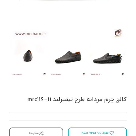
کالج چرم مردانه طرح تیمبرلند mrc116-11
افزودن به علاقه مندی
مقایسه