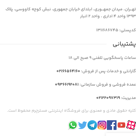
تهـــران، میدان جمهـــوری، ابتدای خیابان جمهوری، نبش کوچه کاووسی، پلاک
1393 واحد 4 اداری ، واحد 2 انبار
کدپستی: 1311686745
پشتیبانی
ساعات پاسخگویی تلفنی 9 صبح الی 18
گارانتی و خدمات پس از فروش:
02166564160
عمده فروشی و فروش سازمانی:
09366192081
مدیریت:
02122097319
کلیه حقوق مادی و معنوی برای فروشگاه اینترنتی مسترچرم محفوظ است.