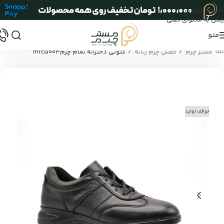
عبور به ناوبری
رفتن به محتوای اصلی
منو
/
/
مستر چرم
کفش چرم زنانه
کتونی دخترانه تمام چرمmrc5003
توقف تولید