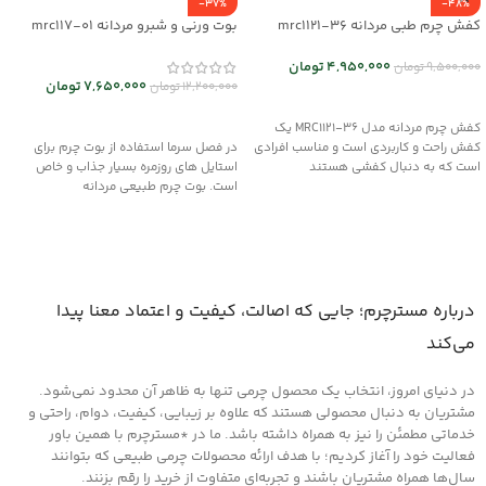
-37%
-48%
کفش چرم طبی مردانه mrc1121-36
بوت ورنی و شبرو مردانه mrc117-01
4,950,000
تومان
9,500,000
تومان
7,650,000
تومان
12,200,000
تومان
انتخاب گزینه ها
انتخاب گزینه ها
کفش چرم مردانه مدل MRC1121-36 یک
کفش راحت و کاربردی است و مناسب افرادی
در فصل سرما استفاده از بوت چرم برای
است که به دنبال کفشی هستند
استایل های روزمره بسیار جذاب و خاص
است. بوت چرم طبیعی مردانه
درباره مسترچرم؛ جایی که اصالت، کیفیت و اعتماد معنا پیدا
می‌کند
در دنیای امروز، انتخاب یک محصول چرمی تنها به ظاهر آن محدود نمی‌شود.
مشتریان به دنبال محصولی هستند که علاوه بر زیبایی، کیفیت، دوام، راحتی و
خدماتی مطمئن را نیز به همراه داشته باشد. ما در *مسترچرم با همین باور
فعالیت خود را آغاز کردیم؛ با هدف ارائه محصولات چرمی طبیعی که بتوانند
سال‌ها همراه مشتریان باشند و تجربه‌ای متفاوت از خرید را رقم بزنند.