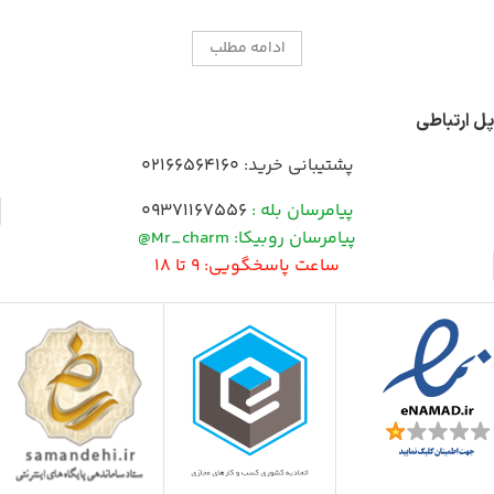
ادامه مطلب
پل ارتباطی
پشتیبانی خرید:
02166564160
پیامرسان بله :
09371167556
پیامرسان روبیکا: Mr_charm@
ساعت پاسخگویی: 9 تا 18