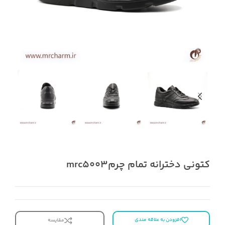
کتونی دخترانه تمام چرمmrc5003
افزودن به علاقه مندی
مقایسه