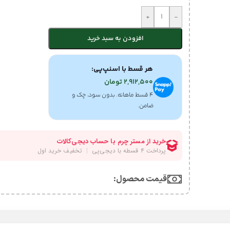
+
-
افزودن به سبد خرید
هر قسط با اسنپ‌پی:
2,912,500
تومان
۴ قسط ماهانه. بدون سود، چک و
ضامن.
قیمت محصول:​