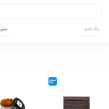
رنگ بندی
سبز
,