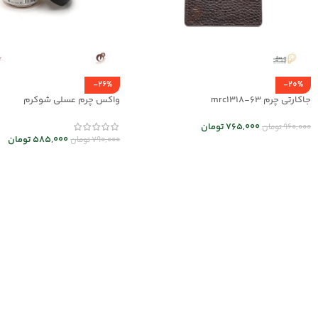
-26%
-20%
جاکارتی چرم mrc1318-63
واکس چرم عسلی شوکرم
765,000
تومان
960,000
تومان
585,000
تومان
790,000
تومان
انتخاب گزینه ها
افزودن به سبد خرید