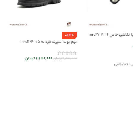
اشی خاص mrc2714-16
-44%
نیم بوت اسپرت مردانه mrc1122-05
 ها
6,650,000
تومان
11,800,000
تومان
شی اختصاصی
انتخاب گزینه ها