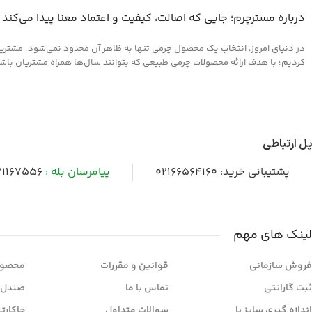
درباره مسترچرم؛ جایی که اصالت، کیفیت و اعتماد معنا پیدا می‌کند
در دنیای امروز، انتخاب یک محصول چرمی تنها به ظاهر آن محدود نمی‌شود. مشتریان 
کردیم؛ با هدف ارائه محصولات چرمی طبیعی که بتوانند سال‌ها همراه مشتریان باشند و
پل ارتباطی
پشتیبانی خرید:
02166564160
پیامرسان بله :
1167556
لینک های مهم
فروش سازمانی
قوانین و مقررات
محصول
ثبت گارانتی
تماس با ما
صندل 
اندازه گیری سایز پا
سوالات متداول
جاکارت