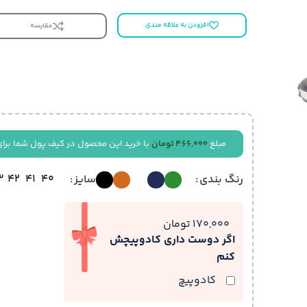
افزودن به علاقه مندی
مقایسه
مبلغ
466,000
تومان
با خرید این محصول در کیف پول شما برای
3
42
41
40
رنگ بندی
سایز
170,000 تومان
اگر دوست داری کادوپیچش
کنم
کادوپیچ