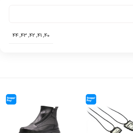
44
,
43
,
42
,
41
,
40