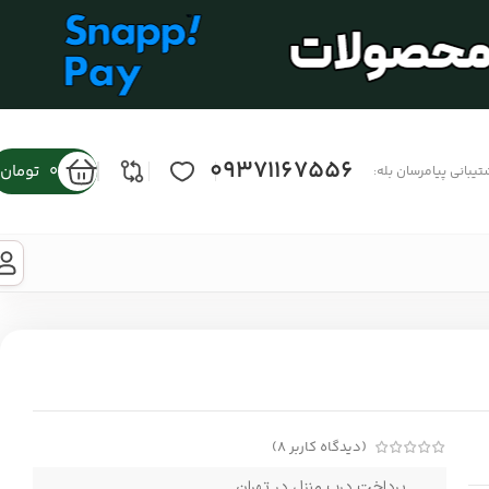
09371167556
0
تومان
تیبانی پیامرسان بله:
(دیدگاه کاربر
8
)
پرداخت درب منزل در تهران