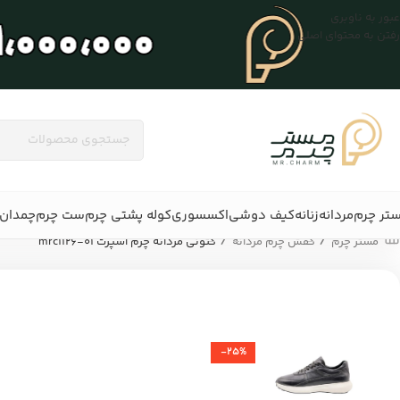
عبور به ناوبری
رفتن به محتوای اصلی
تر چرم
مردانه
زنانه
کیف دوشی
اکسسوری
کوله پشتی چرم
ست چرم
چمدان 
/
/
مستر چرم
کفش چرم مردانه
کتونی مردانه چرم اسپرت mrc1126-01
-25%