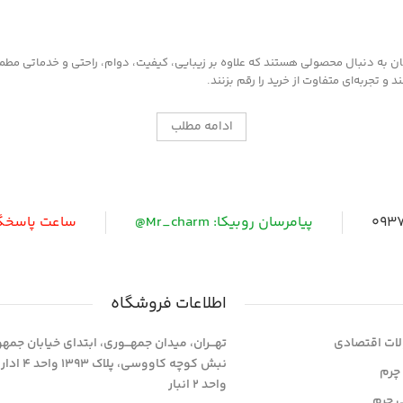
به دنبال محصولی هستند که علاوه بر زیبایی، کیفیت، دوام، راحتی و خدماتی مطمئن ر
 تجربه‌ای متفاوت از خرید را رقم بزنند.
ادامه مطلب
0937
پیامرسان روبیکا: Mr_charm@
ساعت پاسخگویی: 
اطلاعات فروشگاه
ات اقتصادی
تهـــران، میدان جمهـــوری، ابتدای خیابان جمه
نبش کوچه کاووسی، پلاک 393
چرم
واحد 2 انبار
ی چرم