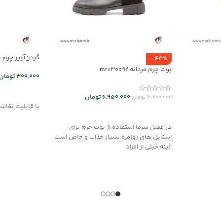
گردن‌آویز چرم با نق
-43%
بوت چرم مردانه mrc30092
300,000
تومان
انتخاب گزینه
6,950,000
تومان
12,200,000
تومان
با قابلیت نقا
انتخاب گزینه ها
در فصل سرما استفاده از بوت چرم برای
استایل های روزمره بسیار جذاب و خاص است.
البته خیلی از افراد