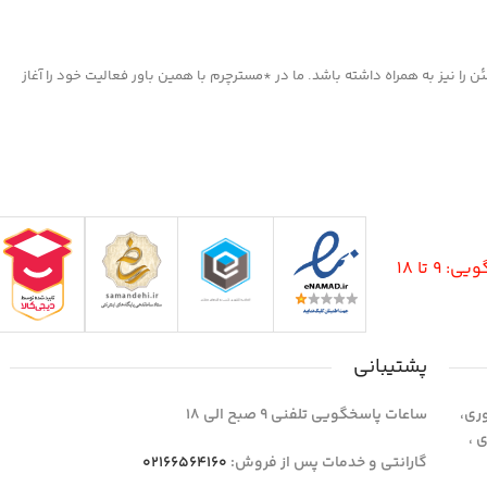
ا نیز به همراه داشته باشد. ما در *مسترچرم با همین باور فعالیت خود را آغاز
9 تا 18
پشتیبانی
وری،
ساعات پاسخگویی تلفنی 9 صبح الی 18
1 واحد 4 اداری ،
گارانتی و خدمات پس از فروش:
02166564160