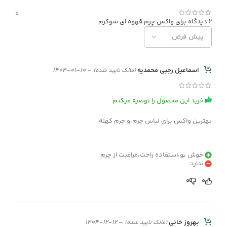
0
2 دیدگاه برای
واکس چرم قهوه ای شوکرم
اسماعیل رجبی محمدیه
–
10-01-1404
(مالک تایید شده)
خرید این محصول را توصیه میکنم
بهترین واکس برای لباس چرم،و چرم کهنه
خوش بو،استفاده راحت،مراغبت از چرم
ندارد
0
0
بهروز خانی
–
12-12-1404
(مالک تایید شده)