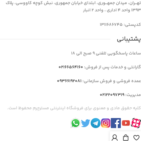
تهـــران، میدان جمهـــوری، ابتدای خیابان جمهوری، نبش کوچه کاووسی، پلاک
1393 واحد 4 اداری ، واحد 2 انبار
کدپستی: 1311686745
پشتیبانی
ساعات پاسخگویی تلفنی 9 صبح الی 18
گارانتی و خدمات پس از فروش:
02166564160
عمده فروشی و فروش سازمانی:
09366192081
مدیریت:
02122097319
کلیه حقوق مادی و معنوی برای فروشگاه اینترنتی مسترچرم محفوظ است.