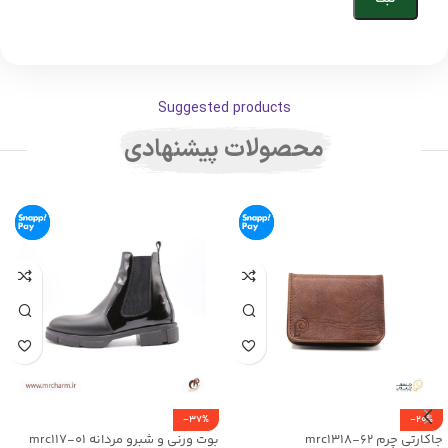
Suggested products
محصولات پیشنهادی
-37%
-20%
جاکارتی چرم mrc1318-62
بوت ورنی و شبرو مردانه mrc117-01