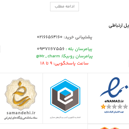
ادامه مطلب
پل ارتباطی
پشتیبانی خرید:
02166564160
پیامرسان بله :
09371167556
پیامرسان روبیکا: Mr_charm@
ساعت پاسخگویی: 9 تا 18