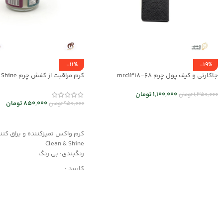
-11%
-19%
جاکارتی و کیف پول چرم mrc1318-68
mrch30037
1,100,000
تومان
1,350,000
تومان
850,000
تومان
950,000
تومان
انتخاب گزینه ها
افزودن به سبد خرید
کرم واکس تمیزکننده و براق کنن
Clean & Shine
رنگبندی: بی رنگ
کاربرد :
محافظت کننده، ترمیم کننده و ا
دارای رنگدانه های قوی
مناسب کیف و کفش چرم