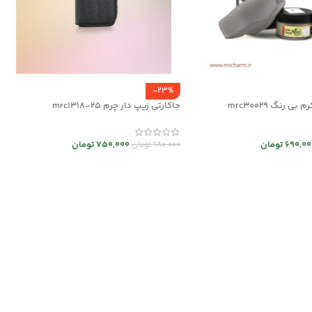
-23%
رنگ mrc30029
جاکارتی زیپ دار چرم mrc1318-25
690,00
تومان
750,000
تومان
980,000
تومان
د خرید
انتخاب گزینه ها