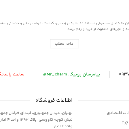
به دنبال محصولی هستند که علاوه بر زیبایی، کیفیت، دوام، راحتی و خدماتی مطمئن ر
 تجربه‌ای متفاوت از خرید را رقم بزنند.
ادامه مطلب
0937
پیامرسان روبیکا: Mr_charm@
ساعت پاسخگویی: 
اطلاعات فروشگاه
ات اقتصادی
تهـــران، میدان جمهـــوری، ابتدای خیابان جمه
نبش کوچه کاووسی، پلاک 393
چرم
واحد 2 انبار