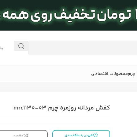
پش
چرم
محصولات اقتصادی
کفش مردانه روزمره چرم mrc1130-03
افزودن به علاقه مندی
مقایسه