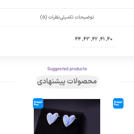
توضیحات تکمیلی
نظرات (5)
44
,
43
,
42
,
41
,
40
Suggested products
محصولات پیشنهادی