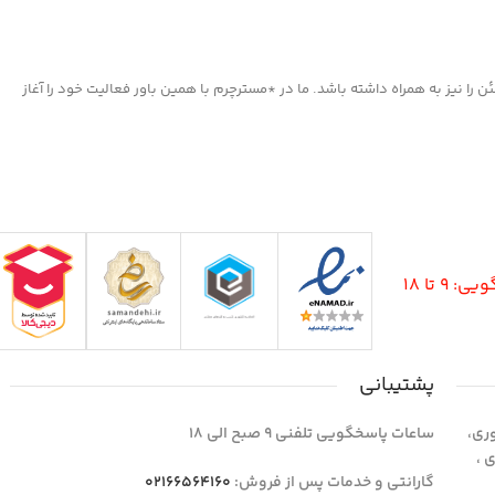
ا نیز به همراه داشته باشد. ما در *مسترچرم با همین باور فعالیت خود را آغاز
9 تا 18
پشتیبانی
وری،
ساعات پاسخگویی تلفنی 9 صبح الی 18
1 واحد 4 اداری ،
گارانتی و خدمات پس از فروش:
02166564160