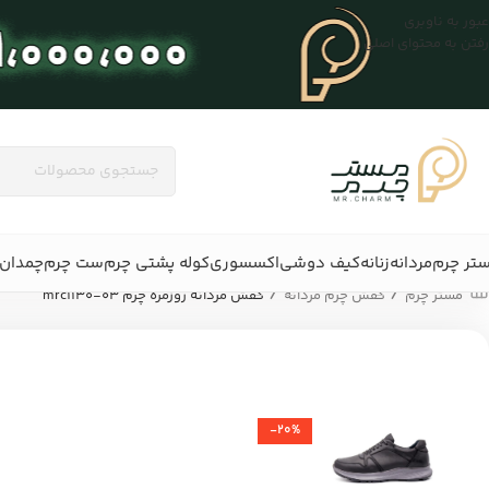
عبور به ناوبری
رفتن به محتوای اصلی
تر چرم
مردانه
زنانه
کیف دوشی
اکسسوری
کوله پشتی چرم
ست چرم
چمدان 
/
/
مستر چرم
کفش چرم مردانه
کفش مردانه روزمره چرم mrc1130-03
-20%