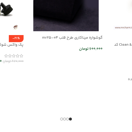
گوشواره میناکاری طرح قلب mr25-04
-21%
کرم مراقبت از کفش چرم Clean & Shine کد
پک واکس شوکرم بی 
600,000
تومان
اطلاعات بیشتر
0
870,000
تومان
افزودن به سب
ده
حیاکننده