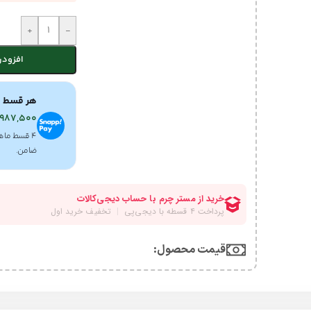
+
-
افزودن
هر قسط ب
,987,500
۴ قسط ماه
ضامن.
قیمت محصول:​