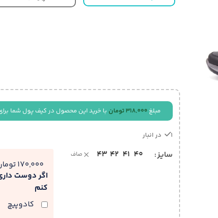
مبلغ
318,000
تومان
با خرید این محصول در کیف پول شما برای
1 در انبار
43
42
41
40
سایز
صاف
170,000 تومان
اگر دوست دار
کنم
کادوپیچ