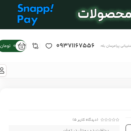
09371167556
0
تومان
تیبانی پیامرسان بله:
(دیدگاه کاربر
5
)
پرداخت درب منزل در تهران