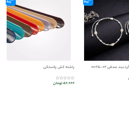
بند صدفی mr25-02
پاشنه کش پلاستکی
50,000
تومان
ر
افزودن به سبد خرید