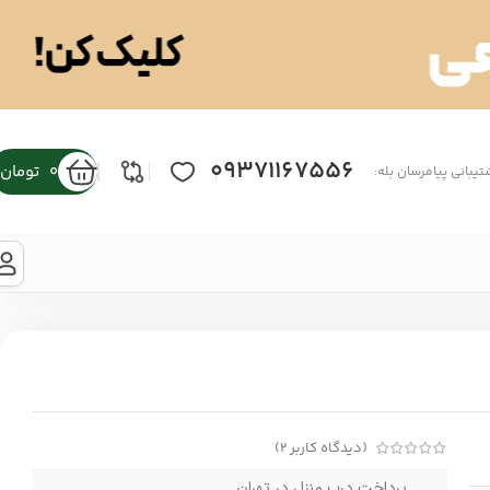
09371167556
0
تومان
تیبانی پیامرسان بله:
(دیدگاه کاربر
2
)
پرداخت درب منزل در تهران