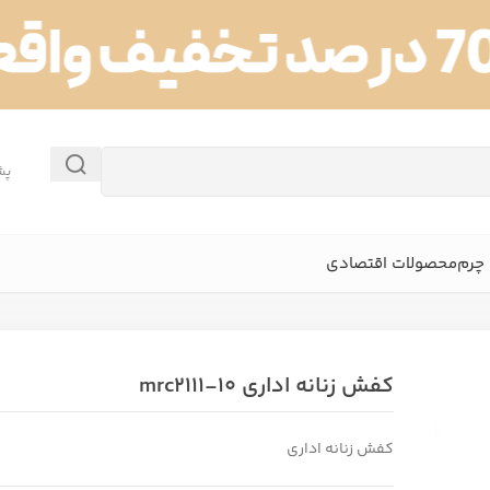
پش
چرم
محصولات اقتصادی
کفش زنانه اداری mrc2111-10
کفش زنانه اداری