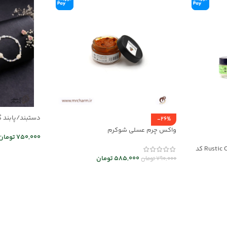
دستبند/پابند گردن
-26%
واکس چرم عسلی شوکرم
750,000
تومان
کرم نرم و احیا کننده چرم Rustic Cream کد
اطلاعات بیشت
585,000
تومان
790,000
تومان
افزودن به سبد خرید