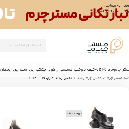
رفتن به پیمایش
رفتن به محتوای اصلی
تر چرم
مردانه
زنانه
کیف دوشی
اکسسوری
کوله پشتی چرم
ست چرم
چمدان 
/
/
مستر چرم
کفش چرم زنانه
کفش زنانه اداری mrc2111-10
فروخته شد