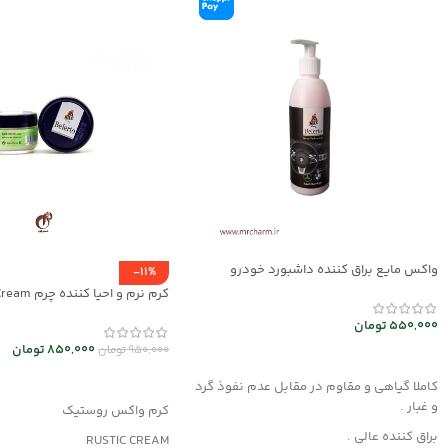
واکس مایع براق کننده داشبورد خودرو
-11%
mec30047
mrch30032
550,000
تومان
850,000
تومان
950,000
تومان
افزودن به سبد خرید
افزودن به سبد خرید
کاملا گیاهی و مقاوم در مقابل عدم نفوذ گرد
و غبار .
کرم واکس روستیک
براق کننده عالی .
RUSTIC CREAM