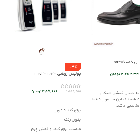
mrc11
-3%
پولیش روغنی mrch30033
4,250,000
تومان
 ها
485,000
تومان
500,000
تومان
ه به دنبال کفشی شیک و
ت هستند، این محصول قطعا
افزودن به سبد خرید
 مناسبی باشد.
براق کننده فوری
بدون رنگ
مناسب برای کیف و کفش چرم
وانواع محصولات چرم مصنوعی