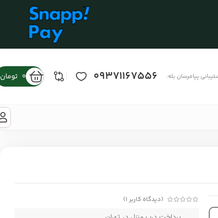
09371167556
0
تومان
تیبانی پیامرسان بله:
(دیدگاه کاربر
1
)
پرداخت درب منزل در تهران