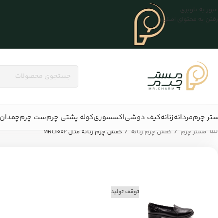
عبور به ناوبری
رفتن به محتوای اصلی
تر چرم
مردانه
زنانه
کیف دوشی
اکسسوری
کوله پشتی چرم
ست چرم
چمدان 
/
/
مستر چرم
کفش چرم زنانه
کفش چرم زنانه مدل MRC1002
توقف تولید