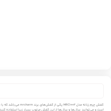
کفش‌ چرم زنانه مدل MRC1002 یکی از کفش‌های برند mrcharm‌‌ می‌باشد که با طراحی سبک، بسیار‌ راحت، شیک و زیبا به یکی از پر طرفدارترین کفش‌های این مجموعه تبدیل شده است. این