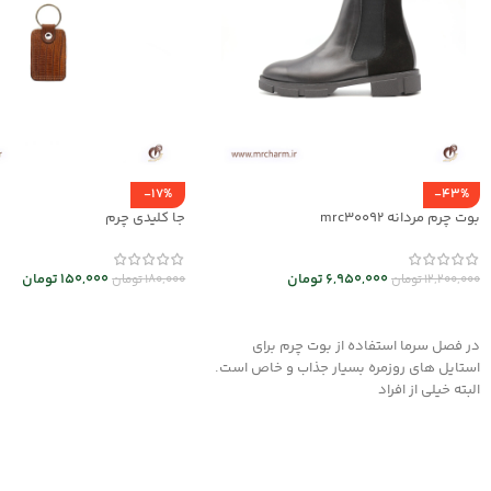
-17%
-43%
بوت چرم مردانه mrc30092
جا کلیدی چرم
6,950,000
تومان
150,000
تومان
12,200,000
تومان
180,000
تومان
انتخاب گزینه ها
انتخاب گزینه ها
در فصل سرما استفاده از بوت چرم برای
استایل های روزمره بسیار جذاب و خاص است.
البته خیلی از افراد