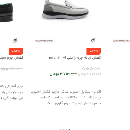
-52%
-46%
کفش زنانه چرم راحتی mrc1121-01
کفش چرم مجلسی 7-05
8,900,000
تومان
3,750,000
تومان
7,000,000
تومان
انتخاب گزینه
انتخاب گزینه ها
برای آقایانی ک
اگر به استایل اسپرت علاقه دارید کفش اسپرت
درعین حال راح
چرم زنانه کد mrc1121-01 مناسب شماست.
می تواند گزینه
جنس کفش اسپرت چرم گاوی است