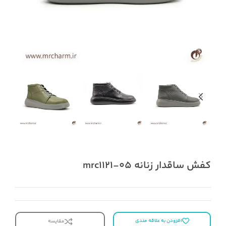
کفش ساقدار زنانه mrc1121-05
افزودن به علاقه مندی
مقایسه