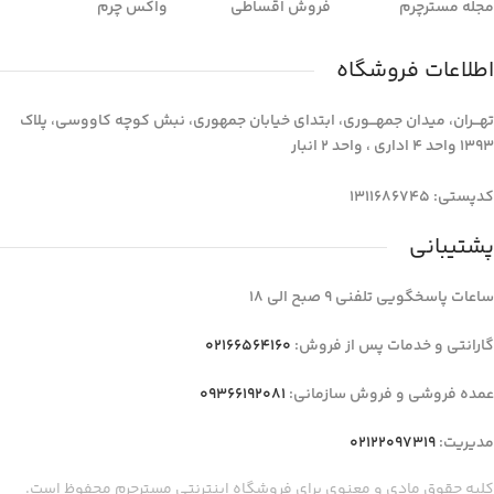
مجله مسترچرم
فروش اقساطی
واکس چرم
اطلاعات فروشگاه
تهـــران، میدان جمهـــوری، ابتدای خیابان جمهوری، نبش کوچه کاووسی، پلاک
1393 واحد 4 اداری ، واحد 2 انبار
کدپستی: 1311686745
پشتیبانی
ساعات پاسخگویی تلفنی 9 صبح الی 18
گارانتی و خدمات پس از فروش:
02166564160
عمده فروشی و فروش سازمانی:
09366192081
مدیریت:
02122097319
کلیه حقوق مادی و معنوی برای فروشگاه اینترنتی مسترچرم محفوظ است.