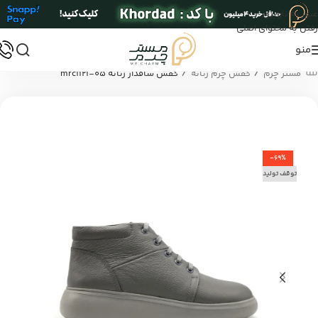
عبور به ناوبری
رفتن به محتوای اصلی
منو
/
/
مستر چرم
کفش چرم زنانه
کفش ساقدار زنانه mrc1121-05
-69%
توقف تولید