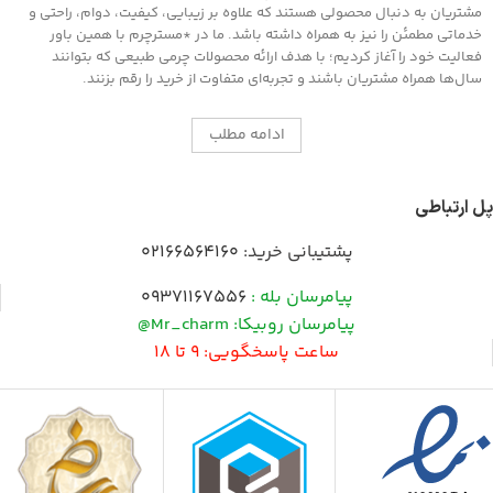
های مخصوص که در همین بخش اکسسوری
مشتریان به دنبال محصولی هستند که علاوه بر زیبایی، کیفیت، دوام، راحتی و
موجود است سطح را جلادهید .
خدماتی مطمئن را نیز به همراه داشته باشد. ما در *مسترچرم با همین باور
فعالیت خود را آغاز کردیم؛ با هدف ارائه محصولات چرمی طبیعی که بتوانند
سال‌ها همراه مشتریان باشند و تجربه‌ای متفاوت از خرید را رقم بزنند.
ادامه مطلب
پل ارتباطی
پشتیبانی خرید:
02166564160
پیامرسان بله :
09371167556
پیامرسان روبیکا: Mr_charm@
ساعت پاسخگویی: 9 تا 18