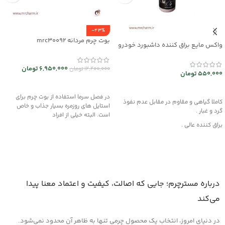
-43%
بوت چرم مردانه mrc30092
واکس مایع براق کننده داشبورد خودرو
mec30047
6,950,000
تومان
12,200,000
تومان
550,000
تومان
انتخاب گزینه ها
افزودن به سبد خرید
در فصل سرما استفاده از بوت چرم برای
کاملا گیاهی و مقاوم در مقابل عدم نفوذ
استایل های روزمره بسیار جذاب و خاص
گرد و غبار .
است. البته خیلی از افراد
براق کننده عالی .
این محصول از مواد قدرتمند با بهره گیری از
فن آوری نوین تولید شده و هیچگونه
آسیبی به چرم، قطعات لاستیکی، پلاستیکی
و پارچه داخل خودرو وارد نمیکند .
روش مصرف :
درباره مسترچرم؛ جایی که اصالت، کیفیت و اعتماد معنا پیدا
ابتدا سطح مورد نظر را کاملا از هرگونه گرد و
می‌کند
غبار تمیز کرده و سپس لایه ای نازک از این
کرم را روی سطح آغشته کنید و اجازه دهید
در دنیای امروز، انتخاب یک محصول چرمی تنها به ظاهر آن محدود نمی‌شود.
تا خشک شود ، سپس با دستمالی تمیز یا پد