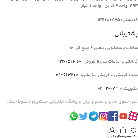
1393 واحد 4 اداری ، واحد 2 انبار
کدپستی: 1311686745
پشتیبانی
ساعات پاسخگویی تلفنی 9 صبح الی 18
گارانتی و خدمات پس از فروش:
02166564160
عمده فروشی و فروش سازمانی:
09366192081
مدیریت:
02122097319
کلیه حقوق مادی و معنوی برای فروشگاه اینترنتی مسترچرم محفوظ است.
لاقه مندی
سبد خرید
حساب کاربری من