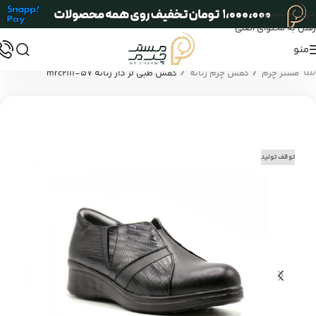
عبور به ناوبری
رفتن به محتوای اصلی
منو
/
/
مستر چرم
کفش چرم زنانه
کفش طبی لژ دار زنانه mrc2111-57
توقف تولید