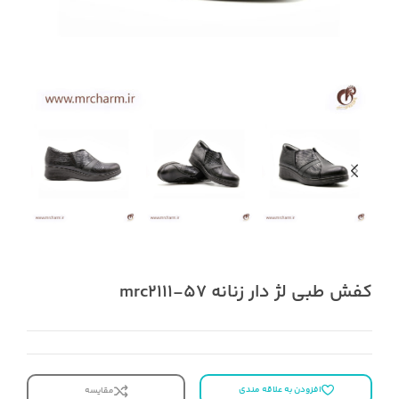
کفش طبی لژ دار زنانه mrc2111-57
افزودن به علاقه مندی
مقایسه