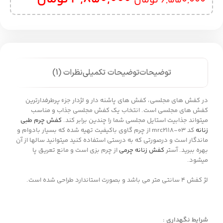
6,550,000
تومان
توضیحات
توضیحات تکمیلی
نظرات (1)
در کفش های مجلسی، کفش های پاشنه دار و لژدار جزء پرطرفدارترین
کفش های مجلسی است. انتخاب یک کفش مجلسی جذاب و مناسب
میتواند جذابیت استایل مجلسی شما را چندین برابر کند.
کفش چرم طبی
زنانه
کد mrc2118-03 از چرم گاوی باکیفیت تهیه شده که بسیار بادوام و
ماندگار است و درصورتی که به درستی استفاده کنید میتوانید سالها از آن
بهره ببرید. آستر
کفش زنانه چرمی
از چرم بزی است و مانع تعریق پا
میشود.
لژ کفش 4 سانتی متر می باشد و بصورت استاندارد طراحی شده است.
شرایط نگهداری :