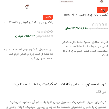
-46%
کفش زنانه چرم راحتی mrc1121-01
-18%
واکس چرم مشکی شوکرم mrc30042
3,750,000
تومان
7,000,000
تومان
انتخاب گزینه ها
695,000
تومان
850,000
تومان
اگر به استایل اسپرت علاقه دارید کفش
افزودن به سبد خرید
اسپرت چرم زنانه کد mrc1121-01 مناسب
این محصول یک کرم فوق العاده است برای
شماست. جنس کفش اسپرت چرم گاوی
محافظت از کیف چرم و کفش چرم شما.
است
استفاده از این کرم
درباره مسترچرم؛ جایی که اصالت، کیفیت و اعتماد معنا پیدا
می‌کند
در دنیای امروز، انتخاب یک محصول چرمی تنها به ظاهر آن محدود نمی‌شود.
مشتریان به دنبال محصولی هستند که علاوه بر زیبایی، کیفیت، دوام، راحتی و