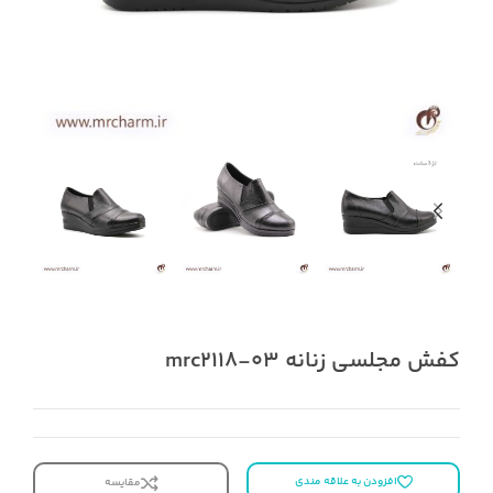
کفش مجلسی زنانه mrc2118-03
افزودن به علاقه مندی
مقایسه