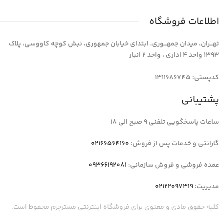
اطلاعات فروشگاه
تهـــران، میدان جمهـــوری، ابتدای خیابان جمهوری، نبش کوچه کاووسی، پلاک
1393 واحد 4 اداری ، واحد 2 انبار
کدپستی: 1311686745
پشتیبانی
ساعات پاسخگویی تلفنی 9 صبح الی 18
گارانتی و خدمات پس از فروش:
02166564160
عمده فروشی و فروش سازمانی:
09366192081
مدیریت:
02122097319
کلیه حقوق مادی و معنوی برای فروشگاه اینترنتی مسترچرم محفوظ است.