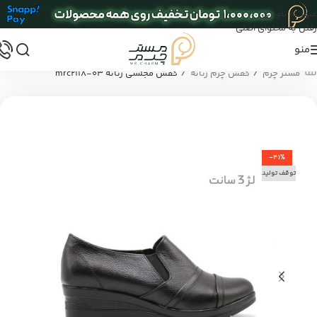
عبور به ناوبری
رفتن به محتوای اصلی
منو
/
/
مستر چرم
کفش چرم زنانه
کفش مجلسی زنانه mrc2118-03
-41%
توقف تولید