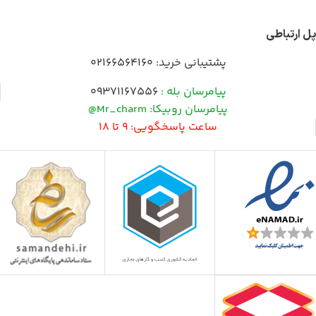
پل ارتباطی
پشتیبانی خرید:
02166564160
پیامرسان بله :
09371167556
پیامرسان روبیکا: Mr_charm@
ساعت پاسخگویی: 9 تا 18