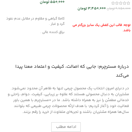
550,000
تومان
3,450,000
تومان
6,750,000
تومان
افزودن به سبد خرید
انتخاب گزینه ها
کاملا گیاهی و مقاوم در مقابل عدم نفوذ
گرد و غبار .
توجه: قالب این کفش یک سایز بزرگتر می
باشد.
براق کننده عالی .
این محصول از مواد قدرتمند با بهره گیری از
فن آوری نوین تولید شده و هیچگونه
آسیبی به چرم، قطعات لاستیکی، پلاستیکی
و پارچه داخل خودرو وارد نمیکند .
روش مصرف :
درباره مسترچرم؛ جایی که اصالت، کیفیت و اعتماد معنا پیدا
ابتدا سطح مورد نظر را کاملا از هرگونه گرد و
می‌کند
غبار تمیز کرده و سپس لایه ای نازک از این
کرم را روی سطح آغشته کنید و اجازه دهید
در دنیای امروز، انتخاب یک محصول چرمی تنها به ظاهر آن محدود نمی‌شود.
تا خشک شود ، سپس با دستمالی تمیز یا پد
های مخصوص که در همین بخش اکسسوری
مشتریان به دنبال محصولی هستند که علاوه بر زیبایی، کیفیت، دوام، راحتی و
موجود است سطح را جلادهید .
خدماتی مطمئن را نیز به همراه داشته باشد. ما در *مسترچرم با همین باور
فعالیت خود را آغاز کردیم؛ با هدف ارائه محصولات چرمی طبیعی که بتوانند
سال‌ها همراه مشتریان باشند و تجربه‌ای متفاوت از خرید را رقم بزنند.
ادامه مطلب