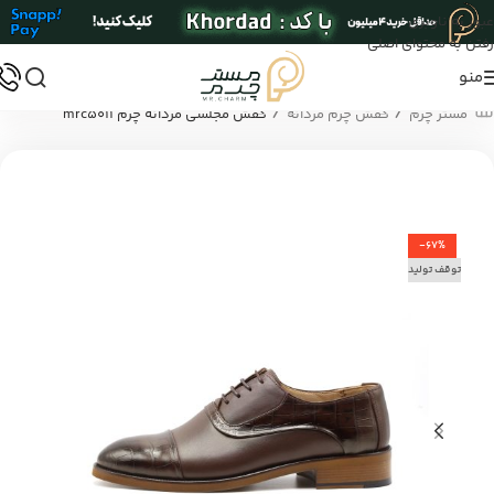
عبور به ناوبری
رفتن به محتوای اصلی
منو
/
/
مستر چرم
کفش چرم مردانه
کفش مجلسی مردانه چرم mrc5011
-67%
توقف تولید