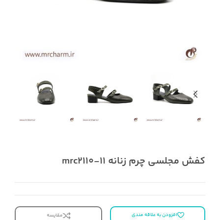
کفش مجلسی چرم زنانه mrc2110-11
افزودن به علاقه مندی
مقایسه