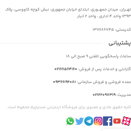
تهـــران، میدان جمهـــوری، ابتدای خیابان جمهوری، نبش کوچه کاووسی، پلاک
1393 واحد 4 اداری ، واحد 2 انبار
کدپستی: 1311686745
پشتیبانی
ساعات پاسخگویی تلفنی 9 صبح الی 18
گارانتی و خدمات پس از فروش:
02166564160
عمده فروشی و فروش سازمانی:
09366192081
مدیریت:
02122097319
کلیه حقوق مادی و معنوی برای فروشگاه اینترنتی مسترچرم محفوظ است.