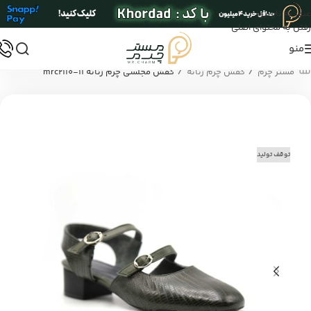
عبور به ناوبری
رفتن به محتوای اصلی
منو
/
/
مستر چرم
کفش چرم زنانه
کفش مجلسی چرم زنانه mrc2110-11
توقف تولید