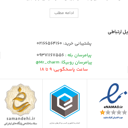
ادامه مطلب
پل ارتباطی
پشتیبانی خرید:
02166564160
پیامرسان بله :
09371167556
پیامرسان روبیکا: Mr_charm@
ساعت پاسخگویی: 9 تا 18