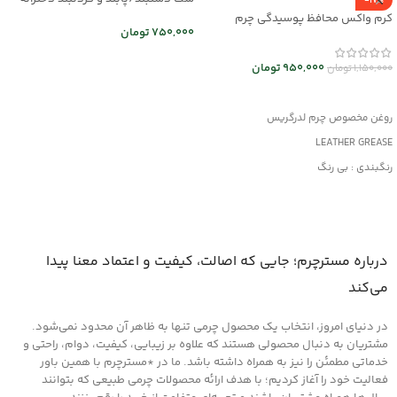
-17%
mr25-03
کرم واکس محافظ پوسیدگی چرم
750,000
تومان
Leather Grease کد mrc30043
اطلاعات بیشتر
950,000
تومان
1,150,000
تومان
افزودن به سبد خرید
روغن مخصوص چرم لدرگریس
LEATHER GREASE
رنگبندی : بی رنگ
کاربرد: جلا دهنده و براق کننده قوی
جلوگیری از پوسیدگی چرم
مناسب کلیه محصولات چرمی
درباره مسترچرم؛ جایی که اصالت، کیفیت و اعتماد معنا پیدا
می‌کند
در دنیای امروز، انتخاب یک محصول چرمی تنها به ظاهر آن محدود نمی‌شود.
مشتریان به دنبال محصولی هستند که علاوه بر زیبایی، کیفیت، دوام، راحتی و
خدماتی مطمئن را نیز به همراه داشته باشد. ما در *مسترچرم با همین باور
فعالیت خود را آغاز کردیم؛ با هدف ارائه محصولات چرمی طبیعی که بتوانند