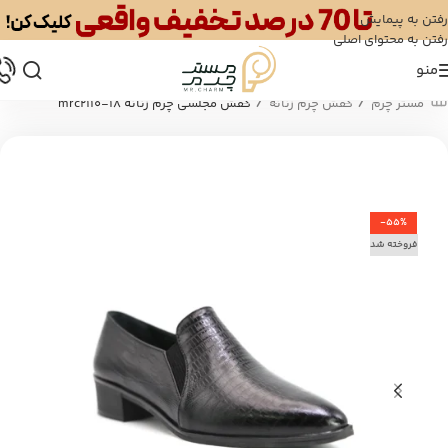
رفتن به پیمایش
رفتن به محتوای اصلی
منو
/
/
مستر چرم
کفش چرم زنانه
کفش مجلسی چرم زنانه mrc2110-18
-55%
فروخته شد