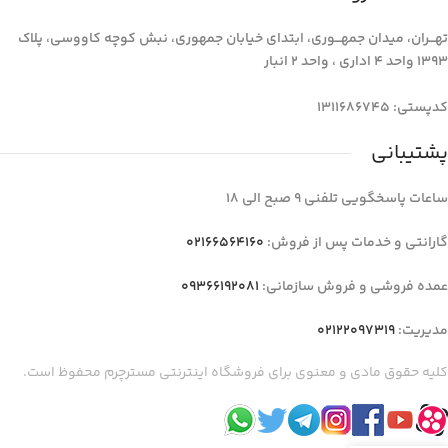
تهـــران، میدان جمهـــوری، ابتدای خیابان جمهوری، نبش کوچه کاووسی، پلاک
1393 واحد 4 اداری ، واحد 2 انبار
کدپستی: 1311686745
پشتیبانی
ساعات پاسخگویی تلفنی 9 صبح الی 18
گارانتی و خدمات پس از فروش:
02166564160
عمده فروشی و فروش سازمانی:
09366192081
مدیریت:
02122097319
کلیه حقوق مادی و معنوی برای فروشگاه اینترنتی مسترچرم محفوظ است.