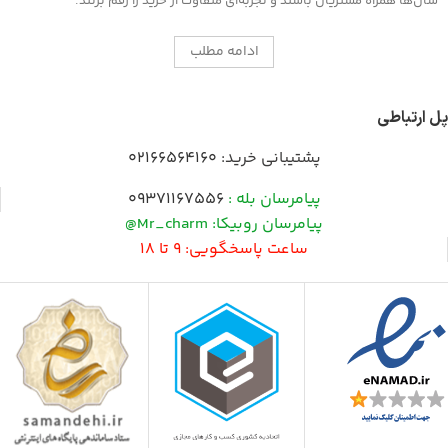
سال‌ها همراه مشتریان باشند و تجربه‌ای متفاوت از خرید را رقم بزنند.
ادامه مطلب
پل ارتباطی
پشتیبانی خرید:
02166564160
پیامرسان بله :
09371167556
پیامرسان روبیکا: Mr_charm@
ساعت پاسخگویی: 9 تا 18