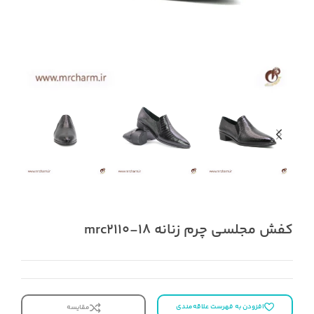
کفش مجلسی چرم زنانه mrc2110-18
افزودن به فهرست علاقه‌مندی
مقایسه